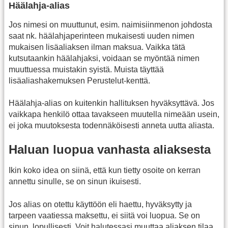
Häälahja-alias
Jos nimesi on muuttunut, esim. naimisiinmenon johdosta
saat nk. häälahjaperinteen mukaisesti uuden nimen
mukaisen lisäaliaksen ilman maksua. Vaikka tätä
kutsutaankin häälahjaksi, voidaan se myöntää nimen
muuttuessa muistakin syistä. Muista täyttää
lisäaliashakemuksen Perustelut-kenttä.
Häälahja-alias on kuitenkin hallituksen hyväksyttävä. Jos
vaikkapa henkilö ottaa tavakseen muutella nimeään usein,
ei joka muutoksesta todennäköisesti anneta uutta aliasta.
Haluan luopua vanhasta aliaksesta
Ikin koko idea on siinä, että kun tietty osoite on kerran
annettu sinulle, se on sinun ikuisesti.
Jos alias on otettu käyttöön eli haettu, hyväksytty ja
tarpeen vaatiessa maksettu, ei siitä voi luopua. Se on
sinun, lopullisesti. Voit halutessasi muuttaa aliaksen tilaa