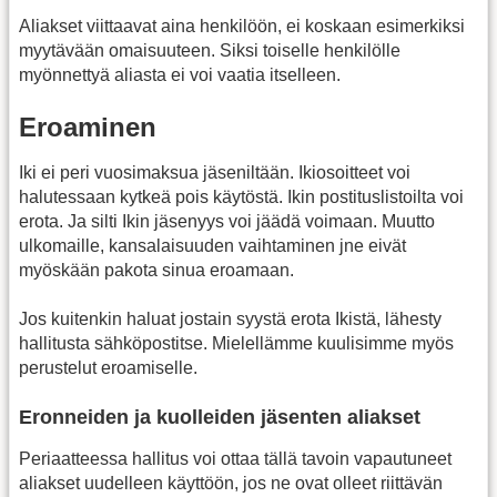
Aliakset viittaavat aina henkilöön, ei koskaan esimerkiksi
myytävään omaisuuteen. Siksi toiselle henkilölle
myönnettyä aliasta ei voi vaatia itselleen.
Eroaminen
Iki ei peri vuosimaksua jäseniltään. Ikiosoitteet voi
halutessaan kytkeä pois käytöstä. Ikin postituslistoilta voi
erota. Ja silti Ikin jäsenyys voi jäädä voimaan. Muutto
ulkomaille, kansalaisuuden vaihtaminen jne eivät
myöskään pakota sinua eroamaan.
Jos kuitenkin haluat jostain syystä erota Ikistä, lähesty
hallitusta sähköpostitse. Mielellämme kuulisimme myös
perustelut eroamiselle.
Eronneiden ja kuolleiden jäsenten aliakset
Periaatteessa hallitus voi ottaa tällä tavoin vapautuneet
aliakset uudelleen käyttöön, jos ne ovat olleet riittävän