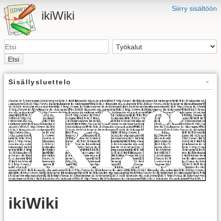
Siirry sisältöön
ikiWiki
Etsi
Sisällysluettelo
ikiWiki