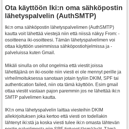
Ota käyttöön Iki:n oma sähköpostin
lähetyspalvelin (AuthSMTP)
Iki:n oma sähköpostin lähetyspalvelimen (AuthSMTP)
kautta voit lähettää viestejä niin että niissä näkyy From: -
osoitteena iki-osoitteesi. Tämän lähetyspalvelimen voi
ottaa käyttöön useimmissa sähköpostiohjelmissa ja -
palveluissa kuten Gmail.
Mikäli sinulla on ollut ongelmia että viestit joissa
lähettäjänä on iki-osoite niin viesti ei ole mennyt perille ja
virheilmoituksessa sanotaan jotain tyyliin DKIM, SPF tai
authentication failed, niin ota tämä käyttöön. Esim gmail
ottaa viestit vastaan pajon paremmin jos ne lähettää iki:n
SMTP palvelimen kautta.
IKI:n oma lähetyspalvelin laittaa viesteihin DKIM
allekirjoituksen joka kertoo että viesti on todellakin
lähtenyt iki:stä ja koska viesti tulee iki:n omasta lähtevän
postin palvelimesta niin SPF tietueet täsmäävät. Tämä