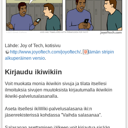
Lähde: Joy of Tech, kotisivu
http://www.joyoftech.com/joyoftech/
,
tämän stripin
alkuperäinen versio
.
Kirjaudu ikiwikiin
Voit muokata monia ikiwikin sivuja ja tilata itsellesi
ilmoituksia sivujen muutoksista kirjautumalla ikiwikiin
ikiwiki-palvelusalasanalla.
Aseta itsellesi ikiWiki-palvelusalasana iki:n
jäsenrekisterissä kohdassa ”Vaihda salasanaa”.
Salasanan asettamisen jälkeen voit kirjautua sisään