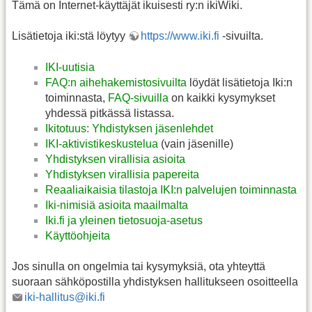
Tämä on Internet-käyttäjät ikuisesti ry:n ikiWiki.
Lisätietoja iki:stä löytyy
https://www.iki.fi
-sivuilta.
IKI-uutisia
FAQ:n aihehakemistosivuilta
löydät lisätietoja Iki:n
toiminnasta,
FAQ-sivuilla
on kaikki kysymykset
yhdessä pitkässä listassa.
Ikitotuus: Yhdistyksen jäsenlehdet
IKI-aktivistikeskustelua
(vain jäsenille)
Yhdistyksen virallisia asioita
Yhdistyksen virallisia papereita
Reaaliaikaisia tilastoja IKI:n palvelujen toiminnasta
Iki-nimisiä asioita maailmalta
Iki.fi ja yleinen tietosuoja-asetus
Käyttöohjeita
Jos sinulla on ongelmia tai kysymyksiä, ota yhteyttä
suoraan sähköpostilla yhdistyksen hallitukseen osoitteella
iki-hallitus@iki.fi