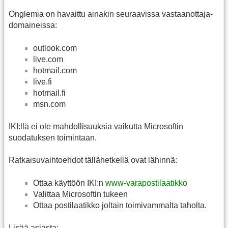
Onglemia on havaittu ainakin seuraavissa vastaanottaja-
domaineissa:
outlook.com
live.com
hotmail.com
live.fi
hotmail.fi
msn.com
IKI:llä ei ole mahdollisuuksia vaikutta Microsoftin
suodatuksen toimintaan.
Ratkaisuvaihtoehdot tällähetkellä ovat lähinnä:
Ottaa käyttöön IKI:n
www-varapostilaatikko
Valittaa Microsoftin tukeen
Ottaa postilaatikko joltain toimivammalta taholta.
Lisää asiasta: