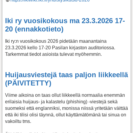
Iki ry vuosikokous ma 23.3.2026 17-
20 (ennakkotieto)
Iki ry:n vuosikokous 2026 pidetään maanantaina
23.3.2026 kello 17-20 Pasilan kirjaston auditoriossa.
Tarkemmat tiedot asioista tulevat myöhemmin.
Huijausviestejä taas paljon liikkeellä
(PÄIVITETTY)
Viime aikoina on taas ollut liikkeellä normaalia enemmän
erilaisia huijaus- ja kalastelu (phishing) -viestejä sekä
suomeksi että englanniksi, monissa niissä yritetään väittää
että iki tilisi olisi täynnä, ollut käyttämätömänä tai sinua on
vakoiltu tms.