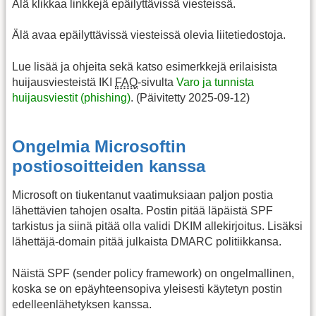
Älä klikkaa linkkejä epäilyttävissä viesteissä.
Älä avaa epäilyttävissä viesteissä olevia liitetiedostoja.
Lue lisää ja ohjeita sekä katso esimerkkejä erilaisista
huijausviesteistä IKI
FAQ
-sivulta
Varo ja tunnista
huijausviestit (phishing)
. (Päivitetty 2025-09-12)
Ongelmia Microsoftin
postiosoitteiden kanssa
Microsoft on tiukentanut vaatimuksiaan paljon postia
lähettävien tahojen osalta. Postin pitää läpäistä SPF
tarkistus ja siinä pitää olla validi DKIM allekirjoitus. Lisäksi
lähettäjä-domain pitää julkaista DMARC politiikkansa.
Näistä SPF (sender policy framework) on ongelmallinen,
koska se on epäyhteensopiva yleisesti käytetyn postin
edelleenlähetyksen kanssa.