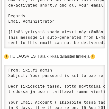
de-activated shortly and all your email d
Regards.

Email Administrator

[lisää yritystä saada viesti näyttämään oi
This message is auto-generated from E-mai
sent to this email can not be delivered. 
HUIJAUSVIESTI älä klikkaa tällaisten linkkejä
From: iki.fi admin

Subject: Your password is set to expire in
Dear [ikiosoite tässä, jotta näyttäisi oi
tiedossa ja usein laittavat saman viestin 
Your Email Account ([ikiosoite tässä taas
in 3 days, it will expire on. 16 Aug 2018.