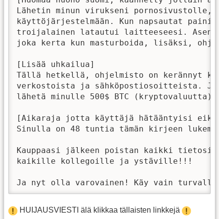
Lähetin minun virukseni pornosivustolle, 
käyttöjärjestelmään. Kun napsautat painik
troijalainen latautui laitteeseesi. Asenn
joka kerta kun masturboida, lisäksi, ohje
[Lisää uhkailua]

Tällä hetkellä, ohjelmisto on kerännyt ka
verkostoista ja sähköpostiosoitteista. Jo
lähetä minulle 500$ BTC (kryptovaluutta).
[Aikaraja jotta käyttäjä hätääntyisi eikä 
Sinulla on 48 tuntia tämän kirjeen lukemis
Kauppaasi jälkeen poistan kaikki tietosi.
kaikille kollegoille ja ystäville!!!

Ja nyt olla varovainen! Käy vain turvalli
HUIJAUSVIESTI älä klikkaa tällaisten linkkejä