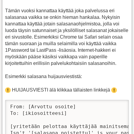
Tämän vuoksi kannattaa käyttää joka palvelussa eri
salasanaa vaikka se onkin hieman hankalaa. Nykyisin
kannattaa käyttää jotain salasanaohjelmistoa, jolla voi
luoda täysin satunnaiset ja yksilölliset salasanat jokaiselle
eri sivustolle. Esimerkiksi Chrome tai Safari selain osaa
tämän suoraan ja muilla selaimilla voi käyttää vaikka
1Password tai LastPass -lisäosia. Internet-hakkeri ei
myöskään pääse käsiksi vaikkapa vain paperille
kirjoitettuihin erillisiin palvelukohtaisiin salasanoihin.
Esimerkki salasana huijausviestistä:
HUIJAUSVIESTI älä klikkaa tällaisten linkkejä
From: [Arvottu osoite]

To: [ikiosoitteesi]

[yritetään pelottaa käyttäjää mainitsemal
Isn't '[salasana poistettu]' is your passw