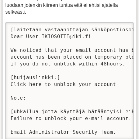
luodaan jotenkin kiireen tuntua että ei ehtisi ajatella
selkeästi.
[laitetaan vastaanottajan sähköpostiosoit
Dear User IKIOSOITE@iki.fi

We noticed that your email account has be
account has been placed on temporary bloc
if you do not unblock within 48hours.

[huijauslinkki:]

Click here to unblock your account 

Note:

[uhkailua jotta käyttäjä hätääntyisi eikä
Failure to unblock your e-mail account. I
Email Administrator Security Team.