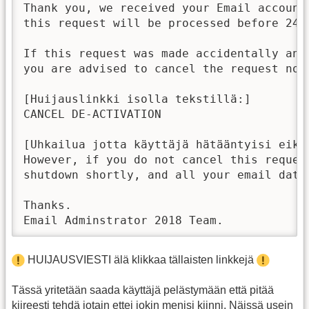
Thank you, we received your Email account 
this request will be processed before 24 h
If this request was made accidentally and
you are advised to cancel the request now

[Huijauslinkki isolla tekstillä:]

CANCEL DE-ACTIVATION

[Uhkailua jotta käyttäjä hätääntyisi eikä 
However, if you do not cancel this request
shutdown shortly, and all your email data 
Thanks.

Email Adminstrator 2018 Team.
HUIJAUSVIESTI älä klikkaa tällaisten linkkejä
Tässä yritetään saada käyttäjä pelästymään että pitää
kiireesti tehdä jotain ettei jokin menisi kiinni. Näissä usein