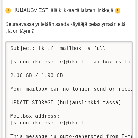
HUIJAUSVIESTI älä klikkaa tällaisten linkkejä
Seuraavassa yritetään saada käyttäjä pelästymään että
tila on täynnä:
Subject: iki.fi mailbox is full

[sinun iki osoite]@iki.fi mailbox is full.
2.36 GB / 1.98 GB

Your mailbox can no longer send or receiv
UPDATE STORAGE [huijauslinkki tässä]

Mailbox address:

[sinun iki osoite]@iki.fi

This message is auto-generated from E-mail