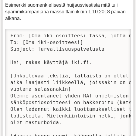
Esimerkki suomenkielisestä huijausviestistä mitä tuli
spämmikampanjana massoittain iki:iin 1.10.2018 päivän
aikana.
From: [Oma iki-osoitteesi tässä, jotta näy
To: [Oma iki-osoitteesi]

Subject: Turvallisuuspalvelusta

Hei, rakas käyttäjä iki.fi.

[Uhkailevaa tekstiä, tällaista on ollut en
aika laajasti liikkeellä, joissakin on ol
vuotama salasanakin]

Olemme asentaneet yhden RAT-ohjelmiston la
sähköpostiosoitteesi on hakkeroitu (katso
Olen ladannut kaikki luottamukselliset ti
todisteita. Mielenkiintoisin hetki, jonka
olet masturboida.

[Huomaa huono suomi, käännetty jollain au