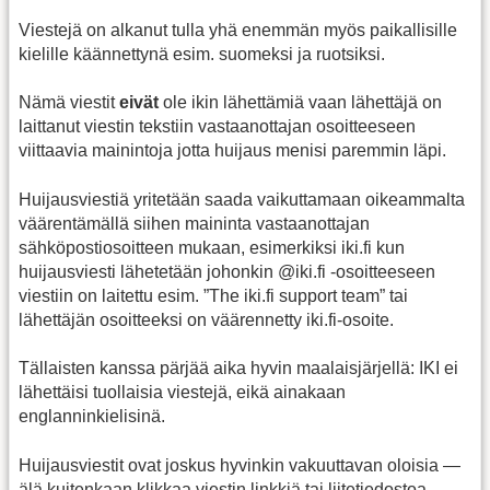
Viestejä on alkanut tulla yhä enemmän myös paikallisille
kielille käännettynä esim. suomeksi ja ruotsiksi.
Nämä viestit
eivät
ole ikin lähettämiä vaan lähettäjä on
laittanut viestin tekstiin vastaanottajan osoitteeseen
viittaavia mainintoja jotta huijaus menisi paremmin läpi.
Huijausviestiä yritetään saada vaikuttamaan oikeammalta
väärentämällä siihen maininta vastaanottajan
sähköpostiosoitteen mukaan, esimerkiksi iki.fi kun
huijausviesti lähetetään johonkin @iki.fi -osoitteeseen
viestiin on laitettu esim. ”The iki.fi support team” tai
lähettäjän osoitteeksi on väärennetty iki.fi-osoite.
Tällaisten kanssa pärjää aika hyvin maalaisjärjellä: IKI ei
lähettäisi tuollaisia viestejä, eikä ainakaan
englanninkielisinä.
Huijausviestit ovat joskus hyvinkin vakuuttavan oloisia —
älä kuitenkaan klikkaa viestin linkkiä tai liitetiedostoa.