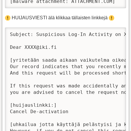
[malware attachment: ATTACHMENT.COM]
HUIJAUSVIESTI älä klikkaa tällaisten linkkejä
Subject: Suspicious Log-In Activity on XXX
Dear XXXX@iki.fi

[yritetään saada aikaan vaikutelma oikeast
Our record indicates that you recently ma
And this request will be processed shortly
If this request was made accidentally and
you are advised to cancel the request now

[huijauslinkki:]

Cancel De-activation

[uhkailua jotta käyttäjä pelästyisi ja kli
However, if you do not cancel this request