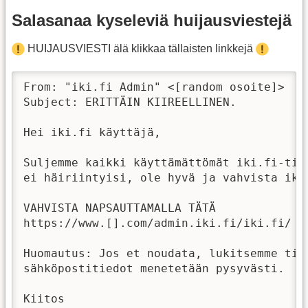
Salasanaa kyseleviä huijausviestejä
HUIJAUSVIESTI älä klikkaa tällaisten linkkejä
From: "iki.fi Admin" <[random osoite]>

Subject: ERITTÄIN KIIREELLINEN.

Hei iki.fi käyttäjä,

Suljemme kaikki käyttämättömät iki.fi-tili
ei häiriintyisi, ole hyvä ja vahvista iki.
VAHVISTA NAPSAUTTAMALLA TÄTÄ

https://www.[].com/admin.iki.fi/iki.fi/  
Huomautus: Jos et noudata, lukitsemme tili
sähköpostitiedot menetetään pysyvästi.

Kiitos
