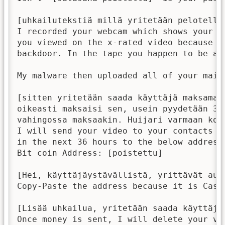
[uhkailutekstiä millä yritetään pelotella]
I recorded your webcam which shows your i
you viewed on the x-rated video because t
backdoor. In the tape you happen to be app
My malware then uploaded all of your mail
[sitten yritetään saada käyttäjä maksamaa
oikeasti maksaisi sen, usein pyydetään 30
vahingossa maksaakin. Huijari varmaan kok
I will send your video to your contacts u
in the next 36 hours to the below address:
Bit coin Address: [poistettu] 

[Hei, käyttäjäystävällistä, yrittävät aut
Copy-Paste the address because it is CasE 
[Lisää uhkailua, yritetään saada käyttäjä 
Once money is sent, I will delete your vi