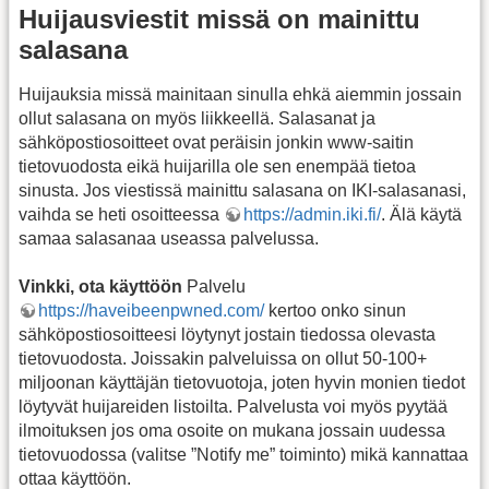
Huijausviestit missä on mainittu
salasana
Huijauksia missä mainitaan sinulla ehkä aiemmin jossain
ollut salasana on myös liikkeellä. Salasanat ja
sähköpostiosoitteet ovat peräisin jonkin www-saitin
tietovuodosta eikä huijarilla ole sen enempää tietoa
sinusta. Jos viestissä mainittu salasana on IKI-salasanasi,
vaihda se heti osoitteessa
https://admin.iki.fi/
. Älä käytä
samaa salasanaa useassa palvelussa.
Vinkki, ota käyttöön
Palvelu
https://haveibeenpwned.com/
kertoo onko sinun
sähköpostiosoitteesi löytynyt jostain tiedossa olevasta
tietovuodosta. Joissakin palveluissa on ollut 50-100+
miljoonan käyttäjän tietovuotoja, joten hyvin monien tiedot
löytyvät huijareiden listoilta. Palvelusta voi myös pyytää
ilmoituksen jos oma osoite on mukana jossain uudessa
tietovuodossa (valitse ”Notify me” toiminto) mikä kannattaa
ottaa käyttöön.