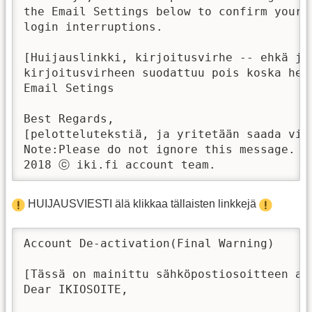
the Email Settings below to confirm your e
login interruptions.

[Huijauslinkki, kirjoitusvirhe -- ehkä jot
kirjoitusvirheen suodattuu pois koska heit
Email Setings

Best Regards,

[pelottelutekstiä, ja yritetään saada vie
Note:Please do not ignore this message.

2018 ⓒ iki.fi account team.
HUIJAUSVIESTI älä klikkaa tällaisten linkkejä
Account De-activation(Final Warning)

[Tässä on mainittu sähköpostiosoitteen al
Dear IKIOSOITE,
