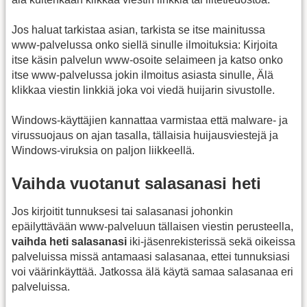
Jos haluat tarkistaa asian, tarkista se itse mainitussa
www-palvelussa onko siellä sinulle ilmoituksia: Kirjoita
itse käsin palvelun www-osoite selaimeen ja katso onko
itse www-palvelussa jokin ilmoitus asiasta sinulle, Älä
klikkaa viestin linkkiä joka voi viedä huijarin sivustolle.
Windows-käyttäjien kannattaa varmistaa että malware- ja
virussuojaus on ajan tasalla, tällaisia huijausviestejä ja
Windows-viruksia on paljon liikkeellä.
Vaihda vuotanut salasanasi heti
Jos kirjoitit tunnuksesi tai salasanasi johonkin
epäilyttävään www-palveluun tällaisen viestin perusteella,
vaihda heti salasanasi
iki-jäsenrekisterissä sekä oikeissa
palveluissa missä antamaasi salasanaa, ettei tunnuksiasi
voi väärinkäyttää. Jatkossa älä käytä samaa salasanaa eri
palveluissa.