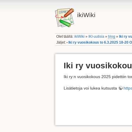
ikiWiki
Olet täällä:
ikiWiki
»
IKI-uutisia
»
blog
»
Iki ry 
Jäljet:
Iki ry vuosikokous to 6.3.2025 18-20 
•
Iki ry vuosikoko
Iki ry:n vuosikokous 2025 pidettiin 
Lisätietoja voi lukea kutsusta
https