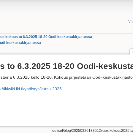
Vi
vuosikokous to 6.3.2025 18-20 Oodi-keskustakirjastossa
Oodi-keskustakirjastossa
us to 6.3.2025 18-20 Oodi-keskust
torstaina 6.3.2025 kello 18-20. Kokous järjestetään Oodi-keskustakirjast
://ikiwiki.iki.fi/yhdistys/kutsu-2025
uutiset/blog/20250226183512vuosikokous2025.tx