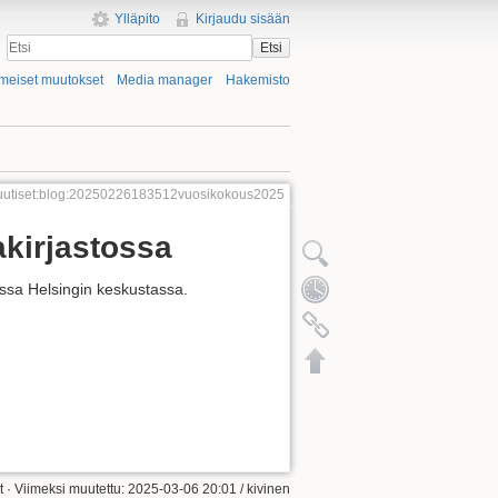
Ylläpito
Kirjaudu sisään
Etsi
imeiset muutokset
Media manager
Hakemisto
uutiset:blog:20250226183512vuosikokous2025
akirjastossa
ossa Helsingin keskustassa.
t
· Viimeksi muutettu: 2025-03-06 20:01 /
kivinen