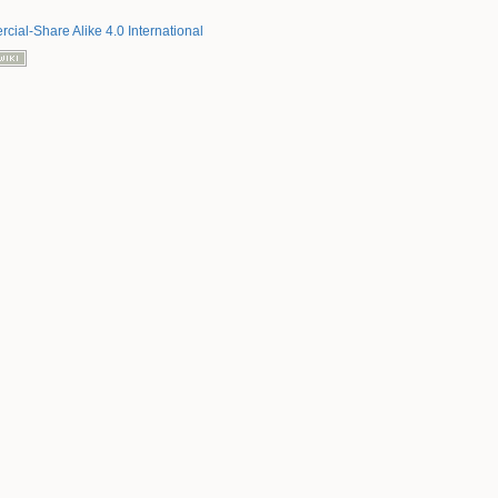
ial-Share Alike 4.0 International
Takaisin ylös
Paluulinkit
Vanhat versiot