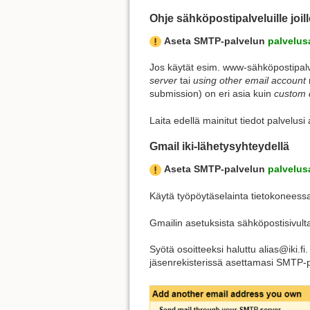
Ohje sähköpostipalveluille joil
Aseta SMTP-palvelun
palvelus
Jos käytät esim. www-sähköpostipalvelu
server
tai
using other email account
submission) on eri asia kuin
custom
Laita edellä mainitut tiedot palvelusi 
Gmail iki-lähetysyhteydellä
Aseta SMTP-palvelun
palvelus
Käytä työpöytäselainta tietokoneessa
Gmailin asetuksista sähköpostisivult
Syötä osoitteeksi haluttu alias@iki.fi
jäsenrekisterissä asettamasi SMTP-p