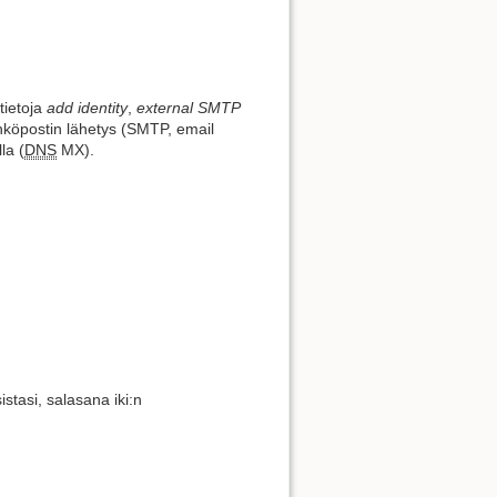
tietoja
add identity
,
external SMTP
sähköpostin lähetys (SMTP, email
la (
DNS
MX).
istasi, salasana iki:n