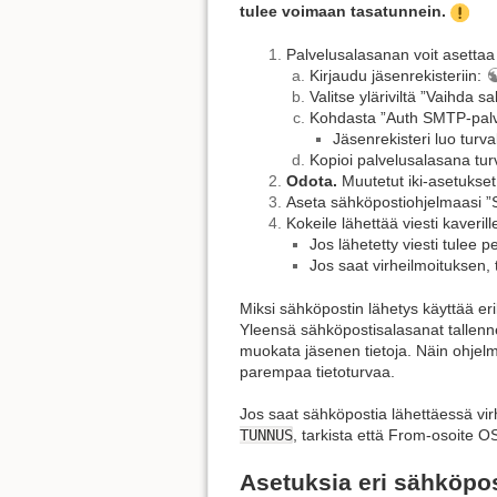
tulee voimaan tasatunnein.
Palvelusalasanan voit asettaa
Kirjaudu jäsenrekisteriin:
Valitse yläriviltä ”Vaihda s
Kohdasta ”Auth SMTP-palvel
Jäsenrekisteri luo turva
Kopioi palvelusalasana tur
Odota.
Muutetut iki-asetukset
Aseta sähköpostiohjelmaasi ”
Kokeile lähettää viesti kaveril
Jos lähetetty viesti tulee p
Jos saat virheilmoituksen, 
Miksi sähköpostin lähetys käyttää eri
Yleensä sähköpostisalasanat tallennet
muokata jäsenen tietoja. Näin ohjelmii
parempaa tietoturvaa.
Jos saat sähköpostia lähettäessä vi
TUNNUS
, tarkista että From-osoite 
Asetuksia eri sähköpost