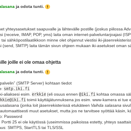
alasana
ja odota tunti.
set yhteysasetukset saapuvalle ja lähtevälle postille (joskus piilossa 
i (receive, IMAP, POP, yms) laita oman internet-palveluntarjoajasi (ISP
tai sähköpostilaatikkoon minne olet ohjannut viestisi iki-jäsenrekisteris
si (send, SMTP) laita tämän sivun ohjeen mukaan iki-asetukset oman s
le joille ei ole omaa ohjetta
alasana
ja odota tunti.
palvelin” (SMTP Server) kohtaan tiedot
e:
smtp.iki.fi
ki-aliaksesi esim.
erkkie
(eli osuus ennen
@iki.fi
kohtaa omassa säh
kkie@iki.fi
toimii käyttäjätunnuksena jos esim. www-kamera ei tue eri
salasana (jonka loit jäsenrekisterissä etukäteen
Vaihda salasana
sivul
automaattisesti muut asetukset, mutta jos ne tarvitsee syöttää käsin, kä
io: Password
. Portti 25 ei ole käytössä (useimmissa paikoissa estetty, yhteys saatta
laus: SMTPS, StartTLS tai TLS/SSL