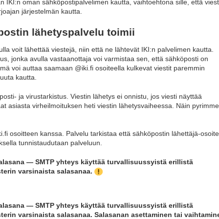
n IKI:n oman sähköpostipalvelimen kautta, vaihtoehtona sille, että viest
joajan järjestelmän kautta.
ostin lähetyspalvelu toimii
la voit lähettää viestejä, niin että ne lähtevät IKI:n palvelimen kautta.
tus, jonka avulla vastaanottaja voi varmistaa sen, että sähköposti on
 Tämä voi auttaa saamaan @iki.fi osoiteella kulkevat viestit paremmin
 muuta kautta.
i- ja virustarkistus. Viestin lähetys ei onnistu, jos viesti näyttää
Saat asiasta virheilmoituksen heti viestin lähetysvaiheessa. Näin pyrimme
.fi osoitteen kanssa. Palvelu tarkistaa että sähköpostin lähettäjä-osoite
nuksella tunnistaudutaan palveluun.
lasana — SMTP yhteys käyttää turvallisuussyistä erillistä
sterin varsinaista salasanaa.
lasana — SMTP yhteys käyttää turvallisuussyistä erillistä
isterin varsinaista salasanaa. Salasanan asettaminen tai vaihtamin