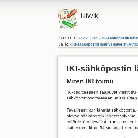
ikiWiki
Olet täällä:
ikiWiki
»
faq
»
IKI-sähköpostin läh
Jäljet:
IKI-sähköpostin lähetyspalvelin (Aut
•
IKI-sähköpostin 
Miten IKI toimii
IKI-osoitteeseen saapuvat viestit IK
sähköpostiosoitteeseen, mistä sitten i
Tavallisesti kun lähetät sähköpostia,
olevaa sähköpostin lähetyspalvelua, el
määritellä näkyväksi From-osoitteeks
kuitenkaan lähettää viestejä From: iki.