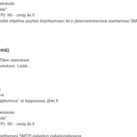
etuksiin
ite”
: IKI - smtp.iki.fi
stiä ohjelma pyytää kirjoittamaan iki:n jäsenrekisterissä asettamasi S
ymä)
Tilien asetukset
setukset. Lisää…
S
na
äjätunnus” ei loppuosaa @iki.fi
etuksiin
ite”
: IKI - smtp.iki.fi
 asettamasi SMTP-palvelun palvelusalasana.