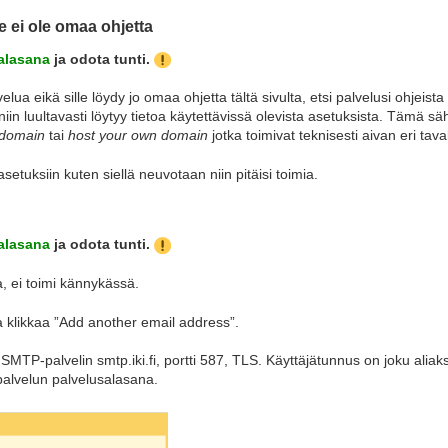
le ei ole omaa ohjetta
alasana
ja odota tunti.
a eikä sille löydy jo omaa ohjetta tältä sivulta, etsi palvelusi ohjeista 
niin luultavasti löytyy tietoa käytettävissä olevista asetuksista. Tämä 
 domain
tai
host your own domain
jotka toimivat teknisesti aivan eri taval
asetuksiin kuten siellä neuvotaan niin pitäisi toimia.
alasana
ja odota tunti.
, ei toimi kännykässä.
a klikkaa ”Add another email address”.
. SMTP-palvelin smtp.iki.fi, portti 587, TLS. Käyttäjätunnus on joku aliaks
alvelun palvelusalasana.