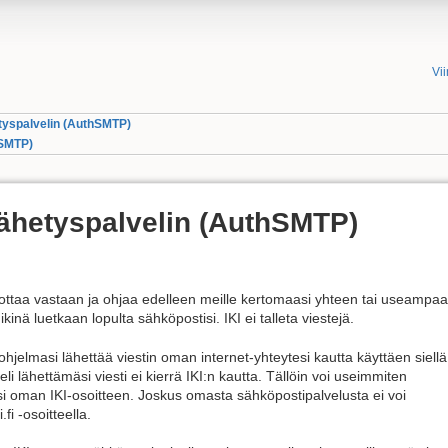
Vi
etyspalvelin (AuthSMTP)
hSMTP)
lähetyspalvelin (AuthSMTP)
I ottaa vastaan ja ohjaa edelleen meille kertomaasi yhteen tai useampa
kinä luetkaan lopulta sähköpostisi. IKI ei talleta viestejä.
 ohjelmasi lähettää viestin oman internet-yhteytesi kautta käyttäen siellä
i lähettämäsi viesti ei kierrä IKI:n kautta. Tällöin voi useimmiten
i oman IKI-osoitteen. Joskus omasta sähköpostipalvelusta ei voi
fi -osoitteella.