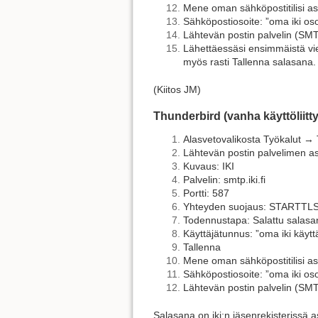
Mene oman sähköpostitilisi as
Sähköpostiosoite: ”oma iki oso
Lähtevän postin palvelin (SMTP)
Lähettäessäsi ensimmäistä vie
myös rasti Tallenna salasana.
(Kiitos JM)
Thunderbird (vanha käyttöliitt
Alasvetovalikosta Työkalut → 
Lähtevän postin palvelimen a
Kuvaus: IKI
Palvelin: smtp.iki.fi
Portti: 587
Yhteyden suojaus: STARTTL
Todennustapa: Salattu salasa
Käyttäjätunnus: ”oma iki käytt
Tallenna
Mene oman sähköpostitilisi as
Sähköpostiosoite: ”oma iki oso
Lähtevän postin palvelin (SMTP)
Salasana on iki:n jäsenrekisterissä