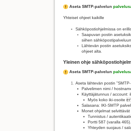
Aseta SMTP-palvelun
palvelus
Yhteiset ohjeet kaikille
Sähköpostiohjelmissa on erilli
Saapuvan postin asetuksiks
siihen sähköpostipalveluun 
Lähtevän postin asetuksik
ohjeet alta.
Yleinen ohje sähköpostiohjelmil
Aseta SMTP-palvelun
palvelus
Aseta lähtevän postin ”SMTP-
Palvelimen nimi / hostnam
Käyttäjätunnus / account: i
Myös koko iki-osoite
er
Salasana: IKI-SMTP palvelu
Monet ohjelmat selvittävät 
Tunnistus / autentikaat
Portti 587 (varalla 465)
Yhteyden suojaus / sa