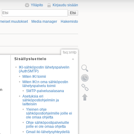
Ylläpito
Kirjaudu sisään
Etsi
imeiset muutokset
Media manager
Hakemisto
faq:smtp
Sisällysluettelo
IKI-sähköpostin lähetyspalvelin
(AuthSMTP)
Miten IKI toimii
Miten IKI:n oma sähköpostin
lähetyspalvelu toimii
an
SMTP-palvelusalasana
Asetuksia eri
sähköpostiohjelmiin ja
laitteisiin
Yleinen ohje
sähköpostiohjelmille joille ei
ole omaa ohjetta
Ohje sähköpostipalveluille
joille ei ole omaa ohjetta
Gmail iki-lähetysyhteydellä