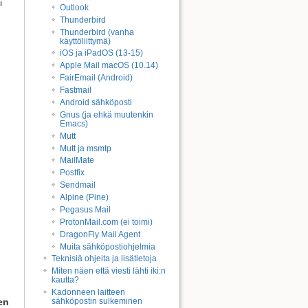
i
Outlook
Thunderbird
Thunderbird (vanha
käyttöliittymä)
iOS ja iPadOS (13-15)
Apple Mail macOS (10.14)
FairEmail (Android)
Takaisin ylös
Fastmail
Android sähköposti
Gnus (ja ehkä muutenkin
Emacs)
Mutt
Mutt ja msmtp
MailMate
Postfix
Sendmail
Paluulinkit
Alpine (Pine)
Pegasus Mail
ProtonMail.com (ei toimi)
Vanhat versiot
DragonFly Mail Agent
Muita sähköpostiohjelmia
Teknisiä ohjeita ja lisätietoja
Miten näen että viesti lähti iki:n
kautta?
Kadonneen laitteen
sähköpostin sulkeminen
en