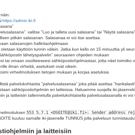
 näin:
https://admin.iki.fi
alasana”
usalasana”: valitse ”Luo ja talleta uusi salasana” tai ”Näytä salasana”
llisen pitkän salasanan. Salasanaa ei voi itse asettaa.
vaan salasanojen hallintaohjelmaasi.
 otetaan käyttöön tunnin välein. Jatka kun kello on 15 minuuttia yli seu
Sähköpostin lähetyspalvelin” seuraavien ohjeiden mukaan
lesi tai omaan osoitteeseesi sähköpostiohjelmastasi, jotta näet toimiiko v
erille ilman virheitä, asetukset ovat oikein.
toimi virheilmoituksen tietojen mukaan ja korjaa asetuksia
llistä palvelukohtaista ”palvelusalasanaa” joka pitää asettaa ”hankalasti
aan sähköpostiohjelmiin eri laitteissa. Haluamme suojella iki-jäsenrekis
n ja laitteisiin tallennetulla palvelukohtaisella palvelusalasanalla ei v
rheilmoituksen
553 5.7.1 <OSOITE@iki.fi>: Sender address rej
OSOITE kuuluu samalle iki-jäsenelle TUNNUS jolla palveluun tunnistaudu
iohjelmiin ja laitteisiin