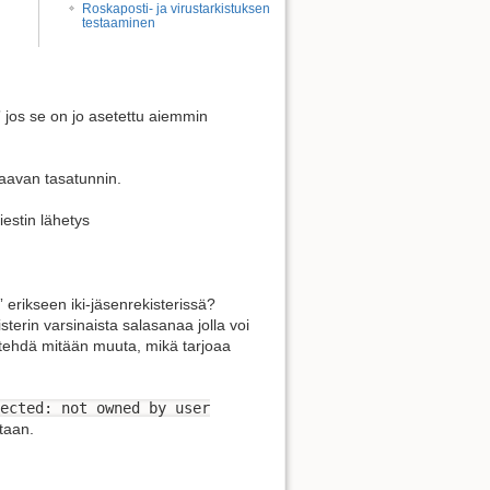
Roskaposti- ja virustarkistuksen
testaaminen
Näytä sivun lähdekoodi
 jos se on jo asetettu aiemmin
raavan tasatunnin.
iestin lähetys
” erikseen iki-jäsenrekisterissä?
terin varsinaista salasanaa jolla voi
oi tehdä mitään muuta, mikä tarjoaa
ected: not owned by user
taan.