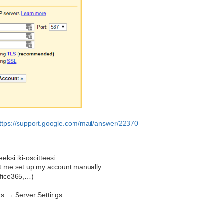
ttps://support.google.com/mail/answer/22370
eeksi iki-osoitteesi
et me set up my account manually
ffice365,…)
ngs → Server Settings