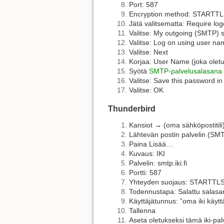
Port: 587
Encryption method: STARTT
Jätä valitsematta: Require lo
Valitse: My outgoing (SMTP) s
Valitse: Log on using user n
Valitse: Next
Korjaa: User Name (joka oletuk
Syötä
SMTP-palvelusalasana
Valitse: Save this password in
Valitse: OK
Thunderbird
Kansiot → (oma sähköpostitili)
Lähtevän postin palvelin (SM
Paina Lisää…
Kuvaus: IKI
Palvelin: smtp.iki.fi
Portti: 587
Yhteyden suojaus: STARTTL
Todennustapa: Salattu salasa
Käyttäjätunnus: ”oma iki käytt
Tallenna
Aseta oletukseksi tämä iki-pal