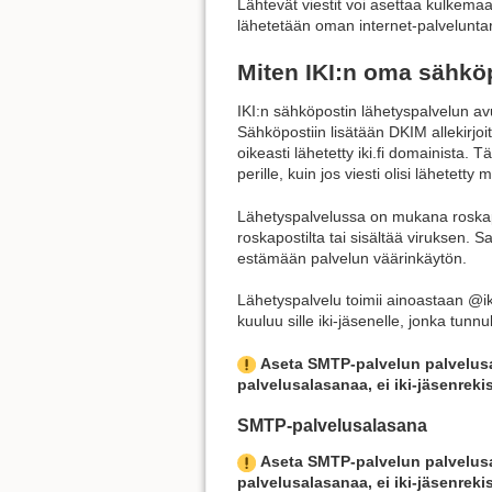
Lähtevät viestit voi asettaa kulkemaa
lähetetään oman internet-palveluntar
Miten IKI:n oma sähköp
IKI:n sähköpostin lähetyspalvelun avul
Sähköpostiin lisätään DKIM allekirjoi
oikeasti lähetetty iki.fi domainista.
perille, kuin jos viesti olisi lähetetty
Lähetyspalvelussa on mukana roskapost
roskapostilta tai sisältää viruksen. 
estämään palvelun väärinkäytön.
Lähetyspalvelu toimii ainoastaan @iki
kuuluu sille iki-jäsenelle, jonka tun
Aseta SMTP-palvelun palvelusa
palvelusalasanaa, ei iki-jäsenreki
SMTP-palvelusalasana
Aseta SMTP-palvelun palvelusa
palvelusalasanaa, ei iki-jäsenrek