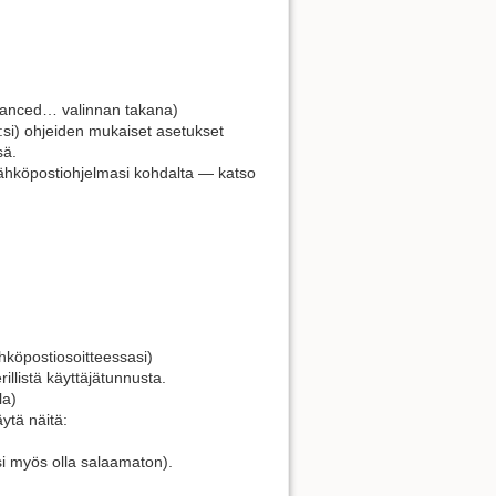
Advanced… valinnan takana)
:si) ohjeiden mukaiset asetukset
sä.
ähköpostiohjelmasi kohdalta — katso
köpostiosoitteessasi)
llistä käyttäjätunnusta.
la)
ytä näitä:
isi myös olla salaamaton).