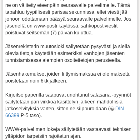
ne on välitetty eteenpäin seuraavalle palvelimelle. Tämä
tapahtuu tyypillisesti parissa sekunnissa, ellei viesti jää
jonoon odottamaan pääsyä seuraavalle palvelimelle. Jos
jäsenellä on www-posti käytössä, sähköpostiviestit
poistuvat seitsemän (7) päivän kuluttua.
Jäsenrekisterin muutosloki säilytetään pysyvästi ja siellä
olevia tietoja käytetään esimerkiksi vanhojen jäsenten
tunnistamisessa aiempien osoitetietojen perusteella.
Jäsenhakemukset joiden liittymismaksua ei ole maksettu
poistetaan noin 6kk jälkeen.
Kirjeitse paperilla saapuvat unohtunut salasana -pyynnöt
säilytetään pari viikkoa käsittelyn jälkeen mahdollisia
jatkoselvityksiä varten, sitten ne silppuroidaan (
DIN
66399
P-5 taso).
WWW-palvelimen lokeja säilytetään vastaavasti teknisen
ylläpidon tarpeisiin rajoitetun ajan.