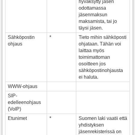
hyväksytty jäsen
odottamassa
jäsenmaksun
maksamista, tai jo
täysi jäsen.
Sähköpostin
*
Tieto mihin sähköposti
ohjaus
ohjataan. Tähän voi
laittaa myös
toimimattoman
osoitteen jos
sähköpostinohjausta
ei haluta.
WWW-ohjaus
SIP-
edelleenohjaus
(VoIP)
Etunimet
*
Suomen laki vaatii että
yhdistyksen
jäsenrekisterissä on