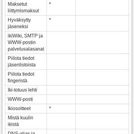
Maksetut
*
liittymismaksut
Hyväksytty
*
jäseneksi
ikiWiki, SMTP ja
WWW-postin
palvelusalasanat
Piilota tiedot
jäsenlistoista
Piilota tiedot
fingeristä
Iki-totuus lehti
WWW-posti
Ikiosoitteet
*
Mistä kuulin
ikistä
DNS
-alias ja