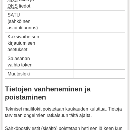
DNS
tiedot
SATU
(sähköinen
asiointitunnus)
Kaksivaiheisen
kirjautumisen
asetukset
Salasanan
vaihto token
Muutosloki
Tietojen vanheneminen ja
poistaminen
Tekniset maililokit poistetaan kuukauden kuluttua. Tietoja
tarvitaan ongelmien ratkaisuun tältä ajalta.
Sähköpostiviestit (sisältö) poistetaan heti sen jälkeen kun