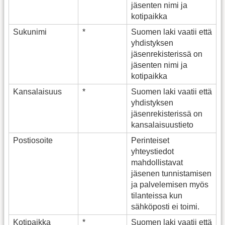
jäsenten nimi ja
kotipaikka
Sukunimi
*
Suomen laki vaatii että
yhdistyksen
jäsenrekisterissä on
jäsenten nimi ja
kotipaikka
Kansalaisuus
*
Suomen laki vaatii että
yhdistyksen
jäsenrekisterissä on
kansalaisuustieto
Postiosoite
Perinteiset
yhteystiedot
mahdollistavat
jäsenen tunnistamisen
ja palvelemisen myös
tilanteissa kun
sähköposti ei toimi.
Kotipaikka
*
Suomen laki vaatii että