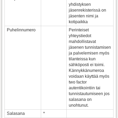
yhdistyksen
jäsenrekisterissä on
jäsenten nimi ja
kotipaikka
Puhelinnumero
Perinteiset
yhteystiedot
mahdollistavat
jäsenen tunnistamisen
ja palvelemisen myös
tilanteissa kun
sähköposti ei toimi.
Kännykkänumeroa
voidaan käyttää myös
two factor
autentikointiin tai
tunnistautumiseen jos
salasana on
unohtunut.
Salasana
*