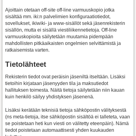
Ajoittain otetaan off-site off-line varmuuskopio jotka
sisältää mm. iki:n palvelimien konfiguraatiotiedot,
sovellukset, ikiwiki- ja www-sisällöt sekä jäsenrekisterin
sisällön, mutta ei sisällä viestiliikennetietoja. Off-line
varmuuskopioita säilytetään muutamia pidempään
mahdollisten pitkäaikaisten ongelmien selvittämistä ja
ratkaisemista varten.
Tietolähteet
Rekisterin tiedot ovat peräisin jäseniltä itseltään. Lisäksi
tietoihin kirjataan jäsenyyden tila ja maksutiedot
hallituksen toimesta. Näitä tietoja säilytetään niin kauan
kuin henkilö säilyy yhdistyksen jäsenenä.
Lisäksi kerätään teknisiä tietoja sähköpostin välityksestä
(ns meta-tietoja, itse sähköpostin sisältöä ei talleteta, vaan
se poistetaan heti kun viesti on välitetty eteenpäin). Nämä
tiedot poistetaan automaattisesti yhden kuukauden