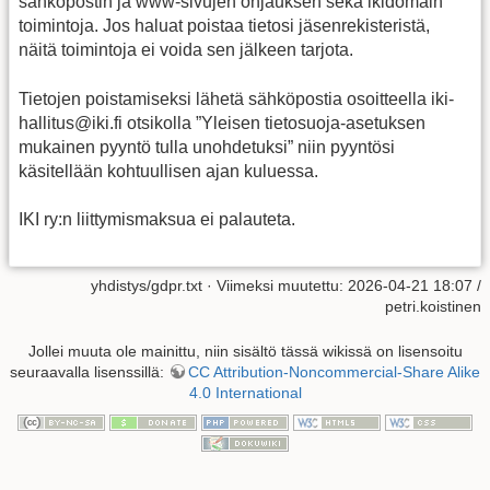
sähköpostin ja www-sivujen ohjauksen sekä ikidomain
toimintoja. Jos haluat poistaa tietosi jäsenrekisteristä,
näitä toimintoja ei voida sen jälkeen tarjota.
Tietojen poistamiseksi lähetä sähköpostia osoitteella iki-
hallitus@iki.fi otsikolla ”Yleisen tietosuoja-asetuksen
mukainen pyyntö tulla unohdetuksi” niin pyyntösi
käsitellään kohtuullisen ajan kuluessa.
IKI ry:n liittymismaksua ei palauteta.
yhdistys/gdpr.txt
· Viimeksi muutettu: 2026-04-21 18:07 /
petri.koistinen
Jollei muuta ole mainittu, niin sisältö tässä wikissä on lisensoitu
seuraavalla lisenssillä:
CC Attribution-Noncommercial-Share Alike
4.0 International