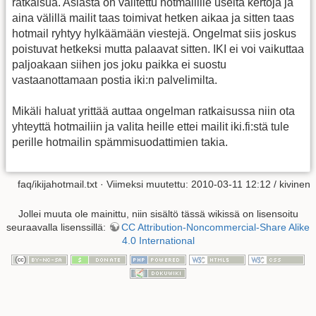
ratkaisua. Asiasta on valitettu hotmailille useita kertoja ja
aina välillä mailit taas toimivat hetken aikaa ja sitten taas
hotmail ryhtyy hylkäämään viestejä. Ongelmat siis joskus
poistuvat hetkeksi mutta palaavat sitten. IKI ei voi vaikuttaa
paljoakaan siihen jos joku paikka ei suostu
vastaanottamaan postia iki:n palvelimilta.
Mikäli haluat yrittää auttaa ongelman ratkaisussa niin ota
yhteyttä hotmailiin ja valita heille ettei mailit iki.fi:stä tule
perille hotmailin spämmisuodattimien takia.
faq/ikijahotmail.txt
· Viimeksi muutettu: 2010-03-11 12:12 /
kivinen
Jollei muuta ole mainittu, niin sisältö tässä wikissä on lisensoitu
seuraavalla lisenssillä:
CC Attribution-Noncommercial-Share Alike
4.0 International