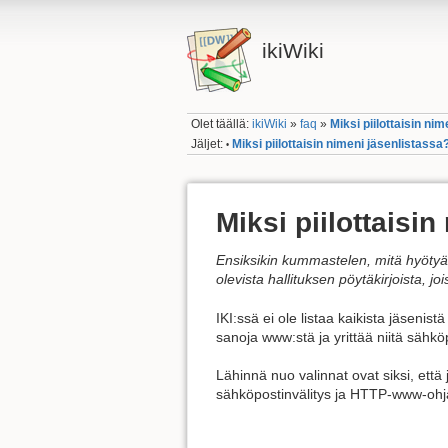
ikiWiki
Olet täällä:
ikiWiki
»
faq
»
Miksi piilottaisin ni
Jäljet:
Miksi piilottaisin nimeni jäsenlistassa
•
Miksi piilottaisi
Ensiksikin kummastelen, mitä hyötyä
olevista hallituksen pöytäkirjoista, jo
IKI:ssä ei ole listaa kaikista jäseni
sanoja www:stä ja yrittää niitä sähkö
Lähinnä nuo valinnat ovat siksi, että
sähköpostinvälitys ja HTTP-www-ohjau