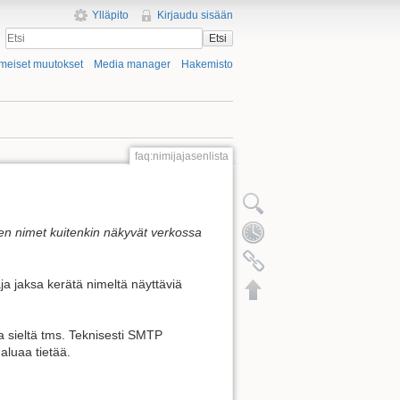
Ylläpito
Kirjaudu sisään
Etsi
imeiset muutokset
Media manager
Hakemisto
faq:nimijajasenlista
en nimet kuitenkin näkyvät verkossa
ja jaksa kerätä nimeltä näyttäviä
la sieltä tms. Teknisesti SMTP
aluaa tietää.