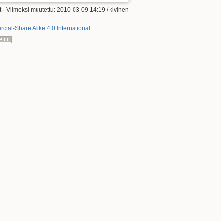
t
· Viimeksi muutettu: 2010-03-09 14:19 /
kivinen
ial-Share Alike 4.0 International
Takaisin ylös
Paluulinkit
Vanhat versiot