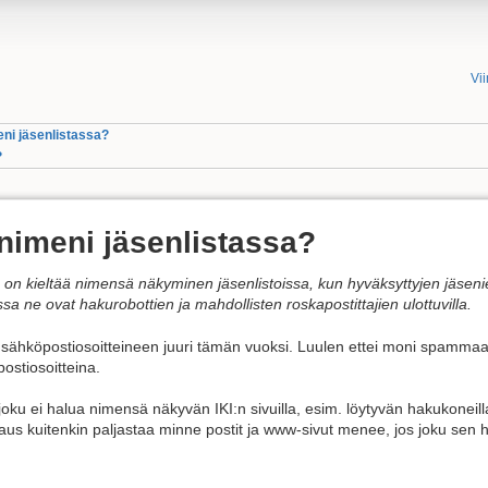
Vi
meni jäsenlistassa?
?
n nimeni jäsenlistassa?
 on kieltää nimensä näkyminen jäsenlistoissa, kun hyväksyttyjen jäseni
issa ne ovat hakurobottien ja mahdollisten roskapostittajien ulottuvilla.
stä sähköpostiosoitteineen juuri tämän vuoksi. Luulen ettei moni spammaa
postiosoitteina.
 joku ei halua nimensä näkyvän IKI:n sivuilla, esim. löytyvän hakukoneil
s kuitenkin paljastaa minne postit ja www-sivut menee, jos joku sen h