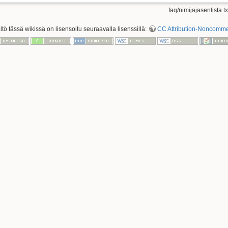
faq/nimijajasenlista.tx
ältö tässä wikissä on lisensoitu seuraavalla lisenssillä:
CC Attribution-Noncommerc