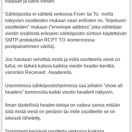
halpaan ja lukisi viestin.
Sähköpostia ei välitetä verkossa From: tai To: -rivillä
näkyvien osoitteiden mukaan vaan erillisten ns. ”kirjekuori-
osoitteiden” mukaan (”envelope address” joka välitetään
viestin sisällöstä erikseen sähköpostin siirtoon käytettävän
SMTP-protokollan RCPT TO -komennossa
postipalvelimien välillä).
Jos halutaan selvittää mistä ja millä osoitteella viesti on
tullut, on tärkeä katsoa kaikkia viestin header-kenttiä,
varsinkin Received: -headereita.
Useimmissa sähköpostiohjelmissa saa jollakin ”show all
headers” toiminnolla kaikki viestin headerit näkyviin.
Ilman täydellisiä header-tietoja on vaikea sanoa mitään
siitä mistä viesti on peräisin tai mille osoitteelle se on
oikeasti lähetetty.
Spämmerit keräävät osoitteita verkossa kaikista