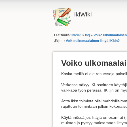
ikiWiki
Olet täällä:
ikiWiki
»
faq
»
Voiko ulkomaalainen l
Jäljet:
Voiko ulkomaalainen liittyä IKI:in?
•
Voiko ulkomaalain
Koska meillä ei ole resursseja palvel
Verkossa näkyy IKI-osoitteen käyttäj
vaikkapa työn perässä. IKI:iin on my
Jotta iki:n toiminta olisi mahdollisimm
rajattuun toimintaan jolloin kokonai
Käytännössä jos liittyjä on osannut (
mukaan ja pystyy maksamaan liittymis