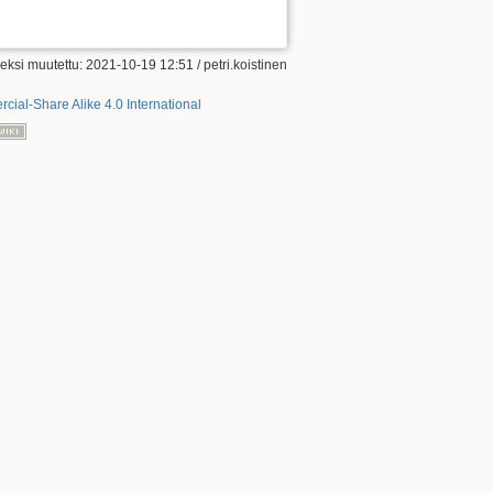
eksi muutettu: 2021-10-19 12:51 /
petri.koistinen
ial-Share Alike 4.0 International
Takaisin ylös
Paluulinkit
Vanhat versiot