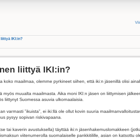
Vi
iittyä IKI:in?
en liittyä IKI:in?
la koko maailmaa, olemme pyrkineet siihen, että iki:n jäsenillä olisi ai
iä myös muualta maailmasta. Aika moni IKI:n jäsen on liittymisen jälke
ös liittynyt Suomessa asuvia ulkomaalaisia.
an varmasti ”ikuista”, ei iki:llä ole ollut kovin suuria maailmanvalloitustav
suus pysyy sopivan riskivapaana.
itse tai kaverin avustuksella) täyttää iki:n jäsenhakemuslomakkeen (jot
maksun viitenumerolla suomalaiselle pankkitilille, asian on katsottu 