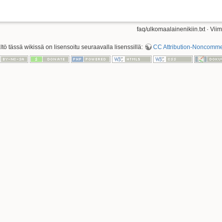
faq/ulkomaalainenikiin.txt
· Viim
ältö tässä wikissä on lisensoitu seuraavalla lisenssillä:
CC Attribution-Noncommerc