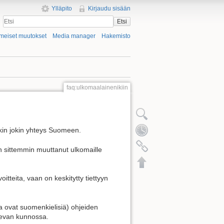
Ylläpito
Kirjaudu sisään
Etsi
imeiset muutokset
Media manager
Hakemisto
faq:ulkomaalainenikiin
nakin jokin yhteys Suomeen.
en sittemmin muuttanut ulkomaille
oitteita, vaan on keskitytty tiettyyn
ka ovat suomenkielisiä) ohjeiden
olevan kunnossa.