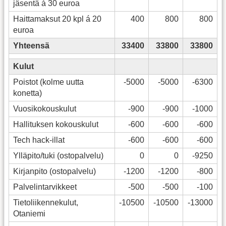
jäsentä á 30 euroa
Haittamaksut 20 kpl á 20
400
800
800
euroa
Yhteensä
33400
33800
33800
Kulut
Poistot (kolme uutta
-5000
-5000
-6300
konetta)
Vuosikokouskulut
-900
-900
-1000
Hallituksen kokouskulut
-600
-600
-600
Tech hack-illat
-600
-600
-600
Ylläpito/tuki (ostopalvelu)
0
0
-9250
Kirjanpito (ostopalvelu)
-1200
-1200
-800
Palvelintarvikkeet
-500
-500
-100
Tietoliikennekulut,
-10500
-10500
-13000
Otaniemi