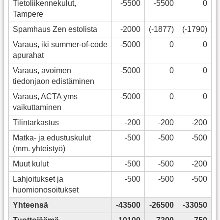
Tietoliikennekulut,
-5500
-5500
0
Tampere
Spamhaus Zen estolista
-2000
(-1877)
(-1790)
Varaus, iki summer-of-code
-5000
0
0
apurahat
Varaus, avoimen
-5000
0
0
tiedonjaon edistäminen
Varaus, ACTA yms
-5000
0
0
vaikuttaminen
Tilintarkastus
-200
-200
-200
Matka- ja edustuskulut
-500
-500
-500
(mm. yhteistyö)
Muut kulut
-500
-500
-200
Lahjoitukset ja
-500
-500
-500
huomionosoitukset
Yhteensä
-43500
-26500
-33050