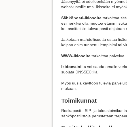
Jäsenyyttä ei edelleenkään myönnetä yri
websivustoille tms. Ikiosoite ei myösk
Sähköposti-ikiosoite
tarkoittaa sitä
esimerkiksi olla muotoa etunimi.sukun
ko. osoitteisiin tuleva posti ohjataan
Jatketaan mahdollisuutta ostaa lisäos
kelpaa esim tunnettu lempinimi tai v
WWW-ikiosoite
tarkoittaa palvelua, 
Ikidomainilla
voi saada omalle verkos
suojata DNSSEC:illä.
Myös uusia käyttöön tulevia palvelui
mukaan.
Toimikunnat
Roskaposti-, SIP- ja taloustoimikunta e
sähköpostilistoja perustetaan tarpe