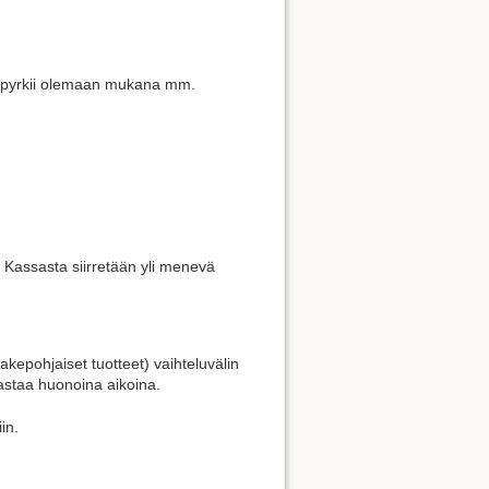
Näytä sivun lähdekoodi
kä pyrkii olemaan mukana mm.
 Kassasta siirretään yli menevä
akepohjaiset tuotteet) vaihteluvälin
nastaa huonoina aikoina.
in.