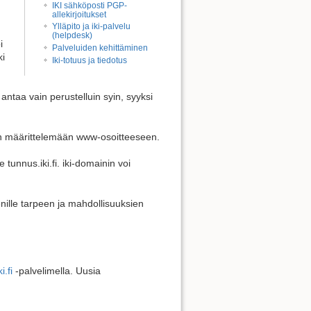
IKI sähköposti PGP-
allekirjoitukset
Ylläpito ja iki-palvelu
(helpdesk)
i
Palveluiden kehittäminen
ki
Iki-totuus ja tiedotus
Takaisin ylös
antaa vain perustelluin syin, syyksi
senen määrittelemään www-osoitteeseen.
tunnus.iki.fi. iki-domainin voi
Paluulinkit
nille tarpeen ja mahdollisuuksien
Vanhat versiot
i.fi
-palvelimella. Uusia