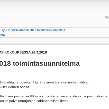
Vi
KI ry
»
IKI ry:n vuoden 2018 toimintasuunnitelma
elma
OSIKOKOUKSESSA 26.3.2018
2018 toimintasuunnitelma
enkilökohtainen osoite. Tästä rajanvedosta on myös hyötyä mm.
akin Suomen osalta.
tta lukea postiansa IKI ry:n koneista tai varsinaista sähköpostipalvelua,
onkin palveluntarjoajan sähköpostilaatikkoon.