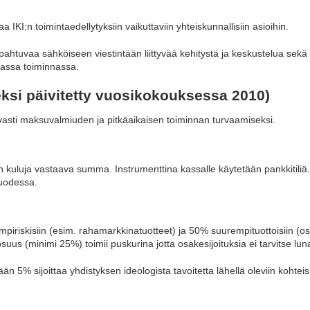
a IKI:n toimintaedellytyksiin vaikuttaviin yhteiskunnallisiin asioihin.
apahtuvaa sähköiseen viestintään liittyvää kehitystä ja keskustelua se
vassa toiminnassa.
meksi päivitetty vuosikokouksessa 2010)
vasti maksuvalmiuden ja pitkäaikaisen toiminnan turvaamiseksi.
kuluja vastaava summa. Instrumenttina kassalle käytetään pankkitiliä.
vuodessa.
piriskisiin (esim. rahamarkkinatuotteet) ja 50% suurempituottoisiin (os
us (minimi 25%) toimii puskurina jotta osakesijoituksia ei tarvitse lu
än 5% sijoittaa yhdistyksen ideologista tavoitetta lähellä oleviin kohteisi