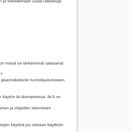
n ja kokeilemaan uusia ratkaisuja.
oston missä on tärkeimmät salasanat
n?
jäsenrekisteriin tunnistautumiseen.
 käytön iki-domaineissa. Iki.fi on
minen ja ohjeiden tekeminen
istojen käyttöä jos otetaan käyttöön