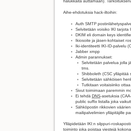
halukkaita auttamaan). Tarkoituksena
Aihe-ehdotuksia hack-iltoihin:
Auth SMTP postinlähetyspalve
Selvitetään voisiko IKI tarjota 
DKIM eli domain keys identifie
Ikiosoite ja jäsen-kohtaiset r
Iki-identiteetti IKI-ID-palvelu
Jabber xmpp
Admin parannukset:
Selvitetään palvelua jolla 
tms.
Shibboleth (CSC ylläpitää
Selvitetään sähköisen henk
Tutkitaan voitaisiinko ott
Sivut toimimaan paremmin mobii
Ei tehdä
DNS
-asetuksia (CAA-t
public suffix listalla joka vaiku
Sähköpostin rikkovien väärien
mailipalvelimien ylläpitäjille 
Ylläpidetään IKI:n silppuri-roskaposti
toiminto joka poistaa viestejä kokon