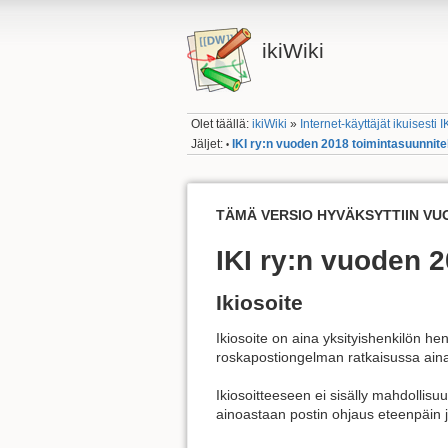
ikiWiki
Olet täällä:
ikiWiki
»
Internet-käyttäjät ikuisesti I
Jäljet:
IKI ry:n vuoden 2018 toimintasuunnit
•
TÄMÄ VERSIO HYVÄKSYTTIIN VU
IKI ry:n vuoden 
Ikiosoite
Ikiosoite on aina yksityishenkilön h
roskapostiongelman ratkaisussa ain
Ikiosoitteeseen ei sisälly mahdollisuu
ainoastaan postin ohjaus eteenpäin j