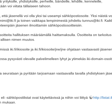
tyksille, yhdistyksille, perheille, bändeille, lehdille, kenneleille,
ään voi viitata tällaiseen tahoon.
, että jäsenellä voi olla yksi tai useampi sähköpostiosoite. Yksi näistä vo
imi@iki.fi ja toinen vaikkapa lempinimestä johdettu tunnus@iki.fi. Kaik
 eteenpäin jäsenen ilmoittamiin sähköpostiosoitteisiin.
oitteita hallituksen määräämällä haittamaksulla. Osoitteita on tarkoitus 
irallisen nimen muutos.
missä iki.fi/ikiosoite ja iki.fi/ikiosoite/jne/jne ohjataan vastaavasti jä
sa pysyvästi olevalle palvelimelleen lyhyt ja ytimekäs iki-domain-osoite 
ta seurataan ja pyritään tarjoamaan vastaavalla tavalla yhdistyksen jäse
li -sähköpostilistat ovat käytettävissä ja niihin voi liittyä
http://listat.ik
en mukaan.