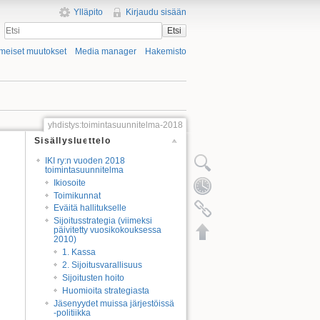
Ylläpito
Kirjaudu sisään
Etsi
imeiset muutokset
Media manager
Hakemisto
yhdistys:toimintasuunnitelma-2018
Sisällysluettelo
IKI ry:n vuoden 2018
toimintasuunnitelma
Ikiosoite
Toimikunnat
Eväitä hallitukselle
Sijoitusstrategia (viimeksi
päivitetty vuosikokouksessa
2010)
1. Kassa
2. Sijoitusvarallisuus
Sijoitusten hoito
Huomioita strategiasta
Jäsenyydet muissa järjestöissä
-politiikka