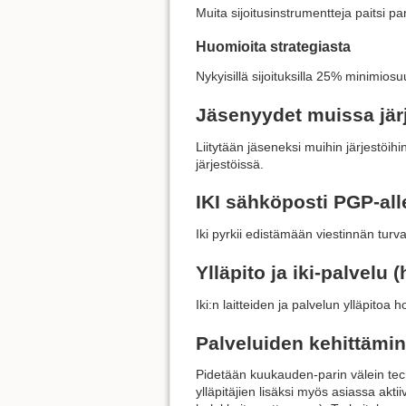
Muita sijoitusinstrumentteja paitsi pan
Huomioita strategiasta
Nykyisillä sijoituksilla 25% minimiosuu
Jäsenyydet muissa järj
Liitytään jäseneksi muihin järjestöihi
järjestöissä.
IKI sähköposti PGP-alle
Iki pyrkii edistämään viestinnän turval
Ylläpito ja iki-palvelu 
Iki:n laitteiden ja palvelun ylläpitoa 
Palveluiden kehittämi
Pidetään kuukauden-parin välein tech-
ylläpitäjien lisäksi myös asiassa aktii