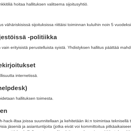
kkitiliä hoitaa hallituksen valitsema sijoitusyhtiö.
s vähäriskisissä sijoituksissa riittäisi toiminnan kuluihin noin 5 vuodeksi
estöissä -politiikka
n vain erityisistä perustelluista syistä. Yhdistyksen hallitus päättää mah
kirjoitukset
lisuutta internetissä.
(helpdesk)
hoidetaan hallituksen toimesta.
nen
hack-iltaa joissa suunnitellaan ja kehitetään iki:n toimintaa teknisellä
visia jäseniä ja asiantuntijoita (jotka eivät voi kommittoitua pitkäaikaise