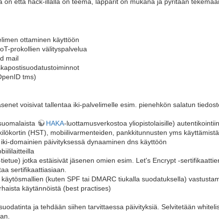
 on että hack-illalla on teema, läppärit on mukana ja pyritään tekemää
limen ottaminen käyttöön
IoT-prokollien välityspalvelua
d mail
oskapostisuodatustoiminnot
 (OpenID tms)
jäsenet voisivat tallentaa iki-palvelimelle esim. pienehkön salatun tied
 suomalaista
HAKA
-luottamusverkostoa yliopistolaisille) autentikointii
ilökortin (HST), mobiilivarmenteiden, pankkitunnusten yms käyttämistä 
aa iki-domainien päivityksessä dynaaminen dns käyttöön
lilaitteilla
ietue) jotka estäisivät jäsenen omien esim. Let's Encrypt -sertifikaattien
ttaa sertifikaattiasiaan.
 käytösmallien (kuten SPF tai DMARC tiukalla suodatuksella) vastusta
parhaista käytännöistä (best practises)
suodatinta ja tehdään siihen tarvittaessa päivityksiä. Selvitetään whitel
aan.