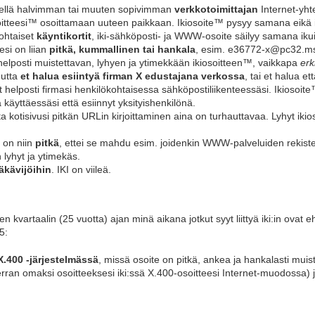
kellä halvimman tai muuten sopivimman
verkkotoimittajan
Internet-yhte
osoitteesi™ osoittamaan uuteen paikkaan. Ikiosoite™ pysyy samana eikä i
kohtaiset
käyntikortit
, iki-sähköposti- ja WWW-osoite säilyy samana ikui
esi on liian
pitkä, kummallinen tai hankala
, esim. e36772-x@pc32.msm
, helposti muistettavan, lyhyen ja ytimekkään ikiosoitteen™, vaikkapa
erk
mutta
et halua esiintyä firman X edustajana verkossa
, tai et halua e
et helposti firmasi henkilökohtaisessa sähköpostiliikenteessäsi. Ikiosoit
 käyttäessäsi että esiinnyt yksityishenkilönä.
a kotisivusi pitkän URLin kirjoittaminen aina on turhauttavaa. Lyhyt iki
 on niin
pitkä
, ettei se mahdu esim. joidenkin WWW-palveluiden rekiste
 lyhyt ja ytimekäs.
äkävijöihin
. IKI on viileä.
n kvartaalin (25 vuotta) ajan minä aikana jotkut syyt liittyä iki:in ovat
5:
X.400 -järjestelmässä
, missä osoite on pitkä, ankea ja hankalasti muist
kerran omaksi osoitteeksesi iki:ssä X.400-osoitteesi Internet-muodossa) j