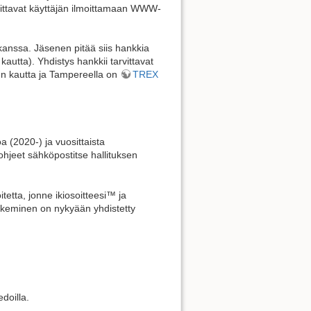
ittavat käyttäjän ilmoittamaan WWW-
en kanssa. Jäsenen pitää siis hankkia
kautta). Yhdistys hankkii tarvittavat
:n kautta ja Tampereella on
TREX
Takaisin ylös
a (2020-) ja vuosittaista
hjeet sähköpostitse hallituksen
Paluulinkit
itetta, jonne ikiosoitteesi™ ja
akeminen on nykyään yhdistetty
Vanhat versiot
doilla.