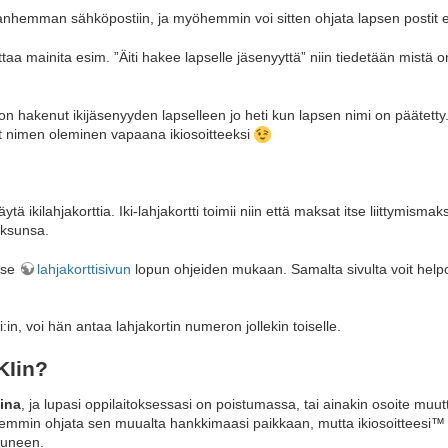
a vanhemman sähköpostiin, ja myöhemmin voi sitten ohjata lapsen postit e
a mainita esim. ”Äiti hakee lapselle jäsenyyttä” niin tiedetään mistä
 on hakenut ikijäsenyyden lapselleen jo heti kun lapsen nimi on päätett
t nimen oleminen vapaana ikiosoitteeksi
ytä ikilahjakorttia. Iki-lahjakortti toimii niin että maksat itse liittymismak
maksunsa.
itse
lahjakorttisivun
lopun ohjeiden mukaan. Samalta sivulta voit helpos
ki:in, voi hän antaa lahjakortin numeron jollekin toiselle.
IKIin?
ina
, ja lupasi oppilaitoksessasi on poistumassa, tai ainakin osoite muutt
öhemmin ohjata sen muualta hankkimaasi paikkaan, mutta ikiosoitteesi™
ttuneen.