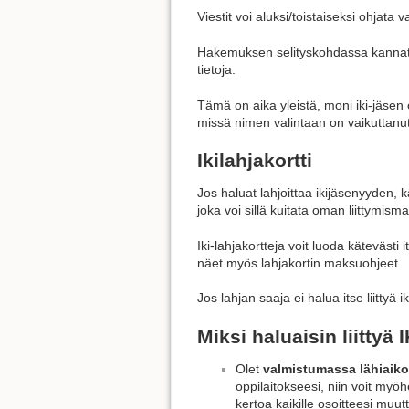
Viestit voi aluksi/toistaiseksi ohjat
Hakemuksen selityskohdassa kannatta
tietoja.
Tämä on aika yleistä, moni iki-jäsen
missä nimen valintaan on vaikuttanu
Ikilahjakortti
Jos haluat lahjoittaa ikijäsenyyden, kä
joka voi sillä kuitata oman liittymis
Iki-lahjakortteja voit luoda kätevästi 
näet myös lahjakortin maksuohjeet.
Jos lahjan saaja ei halua itse liittyä i
Miksi haluaisin liittyä 
Olet
valmistumassa lähiaiko
oppilaitokseesi, niin voit my
kertoa kaikille osoitteesi muu