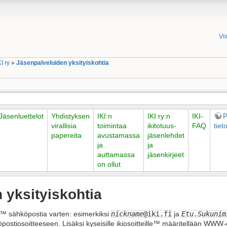
Vi
KI ry
»
Jäsenpalveluiden yksityiskohtia
Jäsenluettelot
Yhdistyksen
IKI:n
IKI ry:n
IKI-
P
virallisia
toimintaa
ikitotuus-
FAQ
tiet
papereita
avustamassa
jäsenlehdet
ja
ja
auttamassa
jäsenkirjeet
on ollut
 yksityiskohtia
a™ sähköpostia varten: esimerkiksi
nickname
@iki.fi
ja
Etu.Sukunim
ostiosoitteeseen. Lisäksi kyseisille ikiosoitteille™ määritellään WWW-