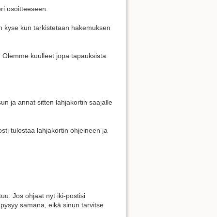
ri osoitteeseen.
Näytä sivun lähdekoodi
 on kyse kun tarkistetaan hakemuksen
y. Olemme kuulleet jopa tapauksista
sun ja annat sitten lahjakortin saajalle
ti tulostaa lahjakortin ohjeineen ja
uu. Jos ohjaat nyt iki-postisi
 pysyy samana, eikä sinun tarvitse