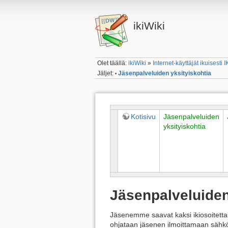
ikiWiki
Olet täällä:
ikiWiki
»
Internet-käyttäjät ikuisesti I
Jäljet:
Jäsenpalveluiden yksityiskohtia
•
Kotisivu
Jäsenpalveluiden
yksityiskohtia
Jäsenpalveluiden
Jäsenemme saavat kaksi ikiosoitett
ohjataan jäsenen ilmoittamaan sähköp