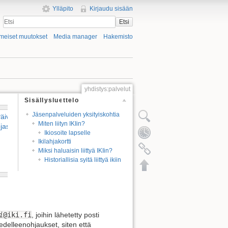
Ylläpito
Kirjaudu sisään
Etsi
imeiset muutokset
Media manager
Hakemisto
yhdistys:palvelut
Sisällysluettelo
Jäsenpalveluiden yksityiskohtia
äivitä
Miten liityn IKIin?
ojasi
Ikiosoite lapselle
Ikilahjakortti
Miksi haluaisin liittyä IKIin?
Historiallisia syitä liittyä ikiin
i
@iki.fi
, joihin lähetetty posti
edelleenohjaukset, siten että