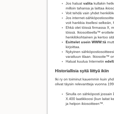
Jos haluat
valita
kullakin het
milloin tahansa ja laittaa iki
Voit tehdä vain yhdet henkilö
Jos internet-sähköpostiosoitte
voit hankkia itsellesi selkeän
Ehkä olet töissä firmassa X, 
töissä. Ikiosoitteella™ erottel
henkilökohtainen ja kertoo sitä
Esittelet usein WWW:tä
mutt
kirjoittaa.
Nykyinen sähköpostiosoitteesi
varattuun tilaan. Ikiosoite™ on
Haluat kuulua Internetin
edell
Historiallisia syitä liittyä ikiin
Iki ry on toiminut kauemmin kuin yhde
olivat täysin relevantteja vuonna 199
Sinulla on sähköposti jossain
X.400 laatikkoosi (kun laitat 
ja helpon ikiosoitteen™.