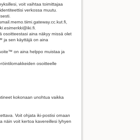
yksillesi, voit vaihtaa toimittajaa
dentiteettisi verkossa muutu.
sesti.
ail.memo.tiimi.gateway.cc.kut.fi,
ki.esimerkki
@iki.fi.
ttä osoitteestasi aina näkyy missä olet
e™ ja sen käyttäjä on aina
osoite™ on aina helppo muistaa ja
röintilomakkeiden osoitteelle
 ehtineet kokonaan unohtua vaikka
ettava. Voit ohjata iki-postisi omaan
a näin voit kertoa kavereillesi lyhyen