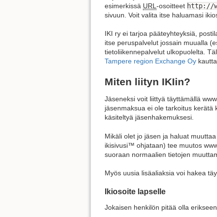
esimerkissä
URL
-osoitteet
http://
sivuun. Voit valita itse haluamasi ik
IKI ry ei tarjoa pääteyhteyksiä, posti
itse peruspalvelut jossain muualla (es
tietoliikennepalvelut ulkopuolelta. 
Tampere region Exchange Oy
kautta
Miten liityn IKIin?
Jäseneksi voit liittyä täyttämällä www
jäsenmaksua ei ole tarkoitus kerätä 
käsiteltyä jäsenhakemuksesi.
Mikäli olet jo jäsen ja haluat muuttaa
ikisivusi™ ohjataan) tee muutos www-
suoraan normaalien tietojen muuttami
Myös uusia lisäaliaksia voi hakea t
Ikiosoite lapselle
Jokaisen henkilön pitää olla erikseen