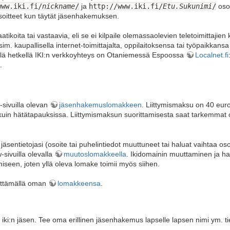
www.iki.fi/
nickname
/
ja
http://www.iki.fi/
Etu.Sukunimi
/
oso
iosoitteet kun täytät jäsenhakemuksen.
laatikoita tai vastaavia, eli se ei kilpaile olemassaolevien teletoimittaji
im. kaupallisella internet-toimittajalta, oppilaitoksensa tai työpaikkansa 
Tällä hetkellä IKI:n verkkoyhteys on Otaniemessä Espoossa
Localnet.fi
.
-sivuilla olevan
jäsenhakemuslomakkeen
. Liittymismaksu on 40 euro
kuin hätätapauksissa. Liittymismaksun suorittamisesta saat tarkemmat o
 jäsentietojasi (osoite tai puhelintiedot muuttuneet tai haluat vaihtaa oso
sivuilla olevalla
muutoslomakkeella
. Ikidomainin muuttaminen ja h
seen, joten yllä oleva lomake toimii myös siihen.
äyttämällä oman
lomakkeensa
.
 iki:n jäsen. Tee oma erillinen jäsenhakemus lapselle lapsen nimi ym. tie