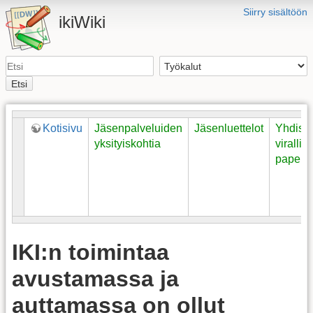
Siirry sisältöön
ikiWiki
Etsi
Kotisivu
Jäsenpalveluiden
Jäsenluettelot
Yhdist
yksityiskohtia
virallisi
paperei
IKI:n toimintaa
avustamassa ja
auttamassa on ollut