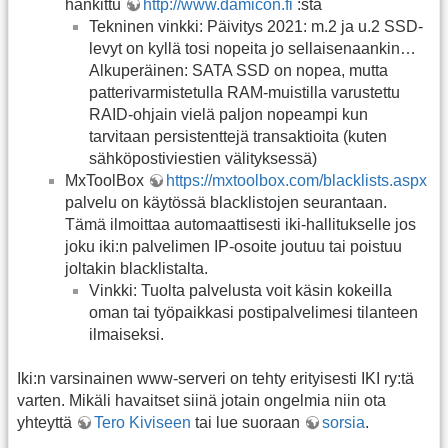
hankittu
http://www.damicon.fi
:sta
Tekninen vinkki: Päivitys 2021: m.2 ja u.2 SSD-
levyt on kyllä tosi nopeita jo sellaisenaankin…
Alkuperäinen: SATA SSD on nopea, mutta
patterivarmistetulla RAM-muistilla varustettu
RAID-ohjain vielä paljon nopeampi kun
tarvitaan persistenttejä transaktioita (kuten
sähköpostiviestien välityksessä)
MxToolBox
https://mxtoolbox.com/blacklists.aspx
palvelu on käytössä blacklistojen seurantaan.
Tämä ilmoittaa automaattisesti iki-hallitukselle jos
joku iki:n palvelimen IP-osoite joutuu tai poistuu
joltakin blacklistalta.
Vinkki: Tuolta palvelusta voit käsin kokeilla
oman tai työpaikkasi postipalvelimesi tilanteen
ilmaiseksi.
Iki:n varsinainen www-serveri on tehty erityisesti IKI ry:tä
varten. Mikäli havaitset siinä jotain ongelmia niin ota
yhteyttä
Tero Kiviseen
tai lue suoraan
sorsia
.