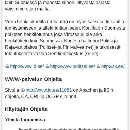
kuin Suomessa ja monesta siihen liittyvästä asiasta
voisimme ottaa mallia.
Viron henkilökortilla (id-kaardi) on myös kaksi sertifikaattia
tunnistamiseen ja allekirjoittamiseen. Kortilla on Suomesta
poiketen henkilötunnus joka Virossa ei ole arka
henkilötieto kuin Suomessa. Kortteja hallinnoi Poliisi ja
Rajavartiolaitos (Politsei- ja Piriivalveamet) ja teknisestä
toteutuksesta vastaa Sertifiointikeskus (sk.ee).
http://www.id.ee/
http://www.politsei.ee/
http://sk.ee/
WWW-palvelun Ohjeita
Sivulla
http://www.id.ee/11051
on Apachen ja IIS:n
ohjeita, CA, CRL ja OCSP sijainnit.
Käyttäjän Ohjeita
Yleistä Linuxeissa