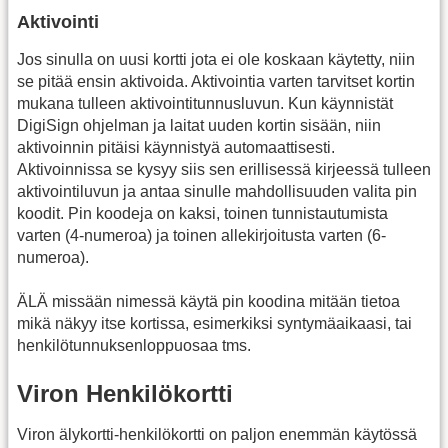
Aktivointi
Jos sinulla on uusi kortti jota ei ole koskaan käytetty, niin
se pitää ensin aktivoida. Aktivointia varten tarvitset kortin
mukana tulleen aktivointitunnusluvun. Kun käynnistät
DigiSign ohjelman ja laitat uuden kortin sisään, niin
aktivoinnin pitäisi käynnistyä automaattisesti.
Aktivoinnissa se kysyy siis sen erillisessä kirjeessä tulleen
aktivointiluvun ja antaa sinulle mahdollisuuden valita pin
koodit. Pin koodeja on kaksi, toinen tunnistautumista
varten (4-numeroa) ja toinen allekirjoitusta varten (6-
numeroa).
ÄLÄ missään nimessä käytä pin koodina mitään tietoa
mikä näkyy itse kortissa, esimerkiksi syntymäaikaasi, tai
henkilötunnuksenloppuosaa tms.
Viron Henkilökortti
Viron älykortti-henkilökortti on paljon enemmän käytössä