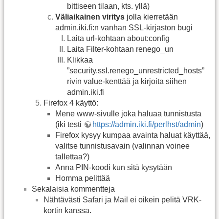
bittiseen tilaan, kts. yllä)
Väliaikainen viritys
jolla kierretään
admin.iki.fi:n vanhan SSL-kirjaston bugi
Laita url-kohtaan about:config
Laita Filter-kohtaan renego_un
Klikkaa
”security.ssl.renego_unrestricted_hosts”
rivin value-kenttää ja kirjoita siihen
admin.iki.fi
Firefox 4 käyttö:
Mene www-sivulle joka haluaa tunnistusta
(iki testi
https://admin.iki.fi/perlhst/admin
)
Firefox kysyy kumpaa avainta haluat käyttää,
valitse tunnistusavain (valinnan voinee
tallettaa?)
Anna PIN-koodi kun sitä kysytään
Homma pelittää
Sekalaisia kommentteja
Nähtävästi Safari ja Mail ei oikein pelitä VRK-
kortin kanssa.