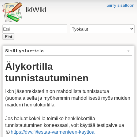
Siirry sisältöön
ikiWiki
Etsi
Sisällysluettelo
Älykortilla
tunnistautuminen
Iki:n jäsenrekisteriin on mahdollista tunnistautua
(suomalaisella ja myöhemmin mahdollisesti myös muiden
maiden) henkilökortilla.
Jos haluat kokeilla toimiiko henkilökortilla
tunnistautuminen koneessasi, voit käyttää testipalvelua
https://dvv.fi/testaa-varmenteen-kayttoa