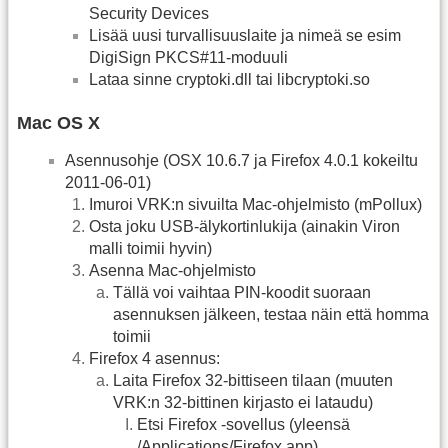
Security Devices
Lisää uusi turvallisuuslaite ja nimeä se esim
DigiSign PKCS#11-moduuli
Lataa sinne cryptoki.dll tai libcryptoki.so
Mac OS X
Asennusohje (OSX 10.6.7 ja Firefox 4.0.1 kokeiltu
2011-06-01)
Imuroi VRK:n sivuilta Mac-ohjelmisto (mPollux)
Osta joku USB-älykortinlukija (ainakin Viron
malli toimii hyvin)
Asenna Mac-ohjelmisto
Tällä voi vaihtaa PIN-koodit suoraan
asennuksen jälkeen, testaa näin että homma
toimii
Firefox 4 asennus:
Laita Firefox 32-bittiseen tilaan (muuten
VRK:n 32-bittinen kirjasto ei lataudu)
Etsi Firefox -sovellus (yleensä
/Applications/Firefox.app).