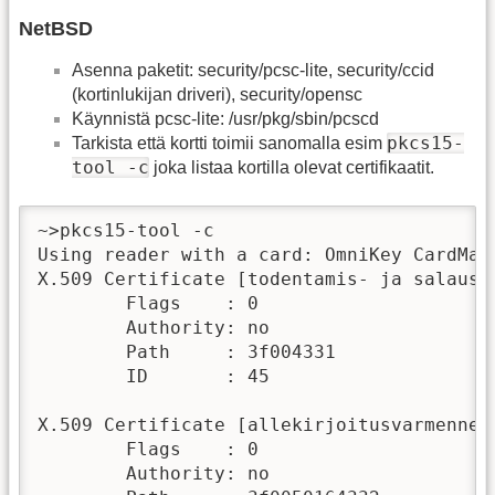
NetBSD
Asenna paketit: security/pcsc-lite, security/ccid
(kortinlukijan driveri), security/opensc
Käynnistä pcsc-lite: /usr/pkg/sbin/pcscd
pkcs15-
Tarkista että kortti toimii sanomalla esim
tool -c
joka listaa kortilla olevat certifikaatit.
~>pkcs15-tool -c

Using reader with a card: OmniKey CardMan 
X.509 Certificate [todentamis- ja salausva
        Flags    : 0

        Authority: no

        Path     : 3f004331

        ID       : 45

X.509 Certificate [allekirjoitusvarmenne]

        Flags    : 0

        Authority: no
