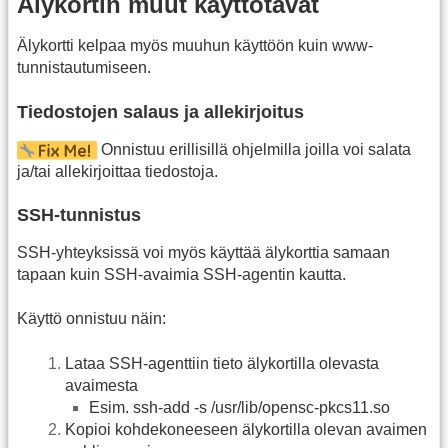
Älykortin muut käyttötavat
Älykortti kelpaa myös muuhun käyttöön kuin www-
tunnistautumiseen.
Tiedostojen salaus ja allekirjoitus
Onnistuu erillisillä ohjelmilla joilla voi salata
ja/tai allekirjoittaa tiedostoja.
SSH-tunnistus
SSH-yhteyksissä voi myös käyttää älykorttia samaan
tapaan kuin SSH-avaimia SSH-agentin kautta.
Käyttö onnistuu näin:
Lataa SSH-agenttiin tieto älykortilla olevasta
avaimesta
Esim. ssh-add -s /usr/lib/opensc-pkcs11.so
Kopioi kohdekoneeseen älykortilla olevan avaimen