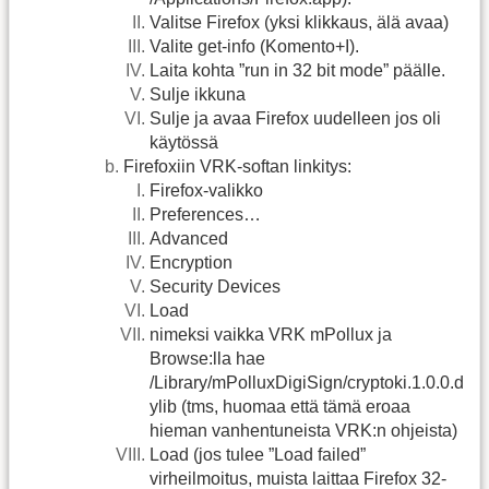
Valitse Firefox (yksi klikkaus, älä avaa)
Valite get-info (Komento+I).
Laita kohta ”run in 32 bit mode” päälle.
Sulje ikkuna
Sulje ja avaa Firefox uudelleen jos oli
käytössä
Firefoxiin VRK-softan linkitys:
Firefox-valikko
Preferences…
Advanced
Encryption
Security Devices
Load
nimeksi vaikka VRK mPollux ja
Browse:lla hae
/Library/mPolluxDigiSign/cryptoki.1.0.0.d
ylib (tms, huomaa että tämä eroaa
hieman vanhentuneista VRK:n ohjeista)
Load (jos tulee ”Load failed”
virheilmoitus, muista laittaa Firefox 32-