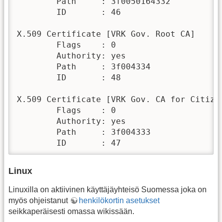
        Path     : 3f0050164332

        ID       : 46

X.509 Certificate [VRK Gov. Root CA]

        Flags    : 0

        Authority: yes

        Path     : 3f004334

        ID       : 48

X.509 Certificate [VRK Gov. CA for Citizen
        Flags    : 0

        Authority: yes

        Path     : 3f004333

        ID       : 47
Linux
Linuxilla on aktiivinen käyttäjäyhteisö Suomessa joka on
myös ohjeistanut
henkilökortin asetukset
seikkaperäisesti omassa wikissään.