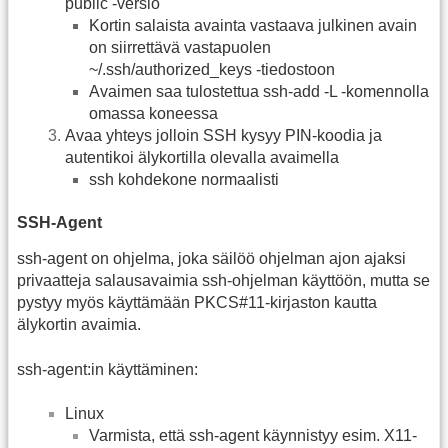
public -versio
Kortin salaista avainta vastaava julkinen avain
on siirrettävä vastapuolen
~/.ssh/authorized_keys -tiedostoon
Avaimen saa tulostettua ssh-add -L -komennolla
omassa koneessa
Avaa yhteys jolloin SSH kysyy PIN-koodia ja
autentikoi älykortilla olevalla avaimella
ssh kohdekone normaalisti
SSH-Agent
ssh-agent on ohjelma, joka säilöö ohjelman ajon ajaksi
privaatteja salausavaimia ssh-ohjelman käyttöön, mutta se
pystyy myös käyttämään PKCS#11-kirjaston kautta
älykortin avaimia.
ssh-agent:in käyttäminen:
Linux
Varmista, että ssh-agent käynnistyy esim. X11-