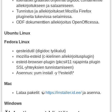
Itsenäiset graafiset ohjelmat digidoc containerille
allekirjoitukseen ja salaamiseen.
Tunnistus ja allekirjoitukset Mozilla Firefox
plugineita tukevissa selaimissa.
ODF dokumenttien allekirjoitus OpenOfficessa.
Ubuntu Linux
Fedora Linux
qesteidutil (digidoc työkalut)
mozilla-esteid (c-kielinen allekirjoitusplugin)
esteid-browser-plugin (pkcs#11 rajapinta plugin
SSL-yhteyksien tunnistamiseen)
Asennus: yum install -y \*esteid\*
Mac
Lataa paketit:
https://installer.id.ee/
ja asenna.
Windows