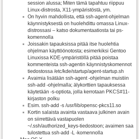
session alussa; Miten tämä tapahtuu riippuu
Linux-distrosta, X11-ympäristöstä, ym.
On hyvin mahdollista, että ssh-agent-ohjelman
käynnistyksestä on huolehdittu omassa Linux-
distrossasi – katso dokumentaatiosta tai ps-
komennolla
Joissakin tapauksissa pitää itse huolehtia
ohjelman käyttöönotosta; esimerkiksi Gentoo
Linuxissa KDE-ympäristöllä pitää poistaa
kommenteista ssh-agentin käynnistyskomennot
tiedostossa /etc/kde/startup/agent-startup.sh
Avaimia lisätään ssh-agent -ohjelman muistiin
ssh-add -ohjelmalla; älykorttien tapauksessa
käytetään -s-optiota, jolla kerrotaan PKCS#11-
kirjaston polku
Esim. ssh-add -s /usr/lib/opensc-pkcs11.so
Kortin salaista avainta vastaava julkinen avain
on siirrettävä vastapuolen
~/.ssh/authorized_keys-tiedostoon; avaimen saa
tulostettua ssh-add -L -komennolla