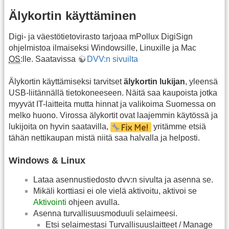
Älykortin käyttäminen
Digi- ja väestötietovirasto tarjoaa mPollux DigiSign
ohjelmistoa ilmaiseksi Windowsille, Linuxille ja Mac
OS
:lle. Saatavissa
DVV:n sivuilta
Älykortin käyttämiseksi tarvitset
älykortin lukijan
, yleensä
USB-liitännällä tietokoneeseen. Näitä saa kaupoista jotka
myyvät IT-laitteita mutta hinnat ja valikoima Suomessa on
melko huono. Virossa älykortit ovat laajemmin käytössä ja
lukijoita on hyvin saatavilla,
yritämme etsiä
tähän nettikaupan mistä niitä saa halvalla ja helposti.
Windows & Linux
Lataa asennustiedosto dvv:n sivulta ja asenna se.
Mikäli korttiasi ei ole vielä aktivoitu, aktivoi se
Aktivointi
ohjeen avulla.
Asenna turvallisuusmoduuli selaimeesi.
Etsi selaimestasi Turvallisuuslaitteet / Manage