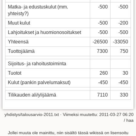
Matka- ja edustuskulut (mm.
-500
-500
yhteisty?)
Muut kulut
-500
-200
Lahjoitukset ja huomionosoitukset
-500
-500
Yhteensä
-26500
-33050
Tuottojäämä
7300
750
Sijoitus- ja rahoitustoiminta
Tuotot
260
30
Kulut (pankin palvelumaksut)
-450
-450
Tilikauden ali/ylijäämä
7110
330
yhdistys/talousarvio-2011.txt
· Viimeksi muutettu: 2011-03-27 06:20
/
haa
Jollei muuta ole mainittu, niin sisältö tässä wikissä on lisensoitu