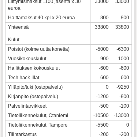
Liittymismaksut 1100 jäsentä x 30
33000
33000
euroa
Haittamaksut 40 kpl x 20 euroa
800
800
Yhteensä
33800
33800
Kulut
Poistot (kolme uutta konetta)
-5000
-6300
Vuosikokouskulut
-900
-1000
Hallituksen kokouskulut
-600
-600
Tech hack-illat
-600
-600
Ylläpito/tuki (ostopalvelu)
0
-9250
Kirjanpito (ostopalvelu)
-1200
-800
Palvelintarvikkeet
-500
-100
Tietoliikennekulut, Otaniemi
-10500
-13000
Tietoliikennekulut, Tampere
-5500
0
Tilintarkastus
-200
-200