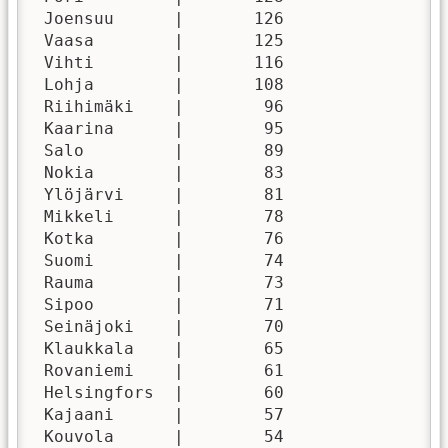
 Joensuu      |       126

 Vaasa        |       125

 Vihti        |       116

 Lohja        |       108

 Riihimäki    |        96

 Kaarina      |        95

 Salo         |        89

 Nokia        |        83

 Ylöjärvi     |        81

 Mikkeli      |        78

 Kotka        |        76

 Suomi        |        74

 Rauma        |        73

 Sipoo        |        71

 Seinäjoki    |        70

 Klaukkala    |        65

 Rovaniemi    |        61

 Helsingfors  |        60

 Kajaani      |        57

 Kouvola      |        54