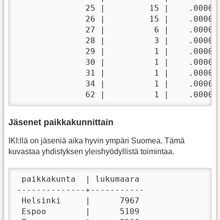
              25 |         15 |    .000000
              26 |         15 |    .000000
              27 |          6 |    .000000
              28 |          3 |    .000000
              29 |          1 |    .000000
              30 |          1 |    .000000
              31 |          1 |    .000000
              34 |          1 |    .000000
              62 |          1 |    .00000
Jäsenet paikkakunnittain
IKI:llä on jäseniä aika hyvin ympäri Suomea. Tämä
kuvastaa yhdistyksen yleishyödyllistä toimintaa.
 paikkakunta  | lukumaara 

--------------+-----------

 Helsinki     |      7967

 Espoo        |      5109
