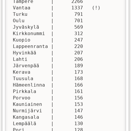
 Tampere      |      2266

 Vantaa       |      1337   (!)

 Turku        |       791

 Oulu         |       701

 Jyväskylä    |       569

 Kirkkonummi  |       312

 Kuopio       |       247

 Lappeenranta |       220

 Hyvinkää     |       207

 Lahti        |       206

 Järvenpää    |       189

 Kerava       |       173

 Tuusula      |       168

 Hämeenlinna  |       166

 Pirkkala     |       161

 Porvoo       |       156

 Kauniainen   |       153

 Nurmijärvi   |       147

 Kangasala    |       146

 Lempäälä     |       130

 Pori         |       128
