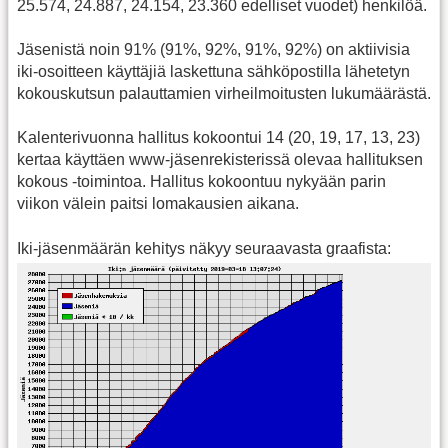
25.574, 24.887, 24.154, 23.360 edelliset vuodet) henkilöä.
Jäsenistä noin 91% (91%, 92%, 91%, 92%) on aktiivisia
iki-osoitteen käyttäjiä laskettuna sähköpostilla lähetetyn
kokouskutsun palauttamien virheilmoitusten lukumäärästä.
Kalenterivuonna hallitus kokoontui 14 (20, 19, 17, 13, 23)
kertaa käyttäen www-jäsenrekisterissä olevaa hallituksen
kokous -toimintoa. Hallitus kokoontuu nykyään parin
viikon välein paitsi lomakausien aikana.
Iki-jäsenmäärän kehitys näkyy seuraavasta graafista: