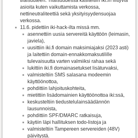
tilaisuuteen. Tilaisuudessa käsiteltiin iki:in liittyviä
asioita kuten vaikuttamista verkossa,
nettineutraliteettiä sekä yksityisyydensuojaa
verkossa.
11.6. pidettiin iki-hack-ilta missä mm.
asennettiin uusia servereitä käyttöön (leimasin,
javiela),
uusittiin iki.fi domain maksimiajaksi (2023 asti)
ja laitettiin domain-ennakkomaksutilille
tulevaisuutta varten valmiiksi rahaa sekä
lukittiin iki.fi domainasetukset lisäturvaksi,
valmisteltiin SMS salasana modeemin
käyttöönottoa,
pohdittiin lahjoituskohteita,
mietittiin lisädomainien käyttöönottoa iki:ssä,
keskusteltiin tiedustelulainsäädännön
lausunnoista,
pohdittiin SPF/DMARC ratkaisuja,
käytiin läpi hallituksen todo-listoja ja
valmisteltiin Tampereen servereiden (48V)
päivitystä.