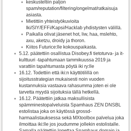
keskusteltiin paljon
spam/reputation/filtering/ongelmat/ratkaisuja
asiasta.
Mietittiin yhteistyökuvioita
Iki/SIY/EFFi/Kapsi/Hacklab yhdistysten välillä.
Paikalla olivat jäsenet hot, liw, haa, mslehto,
axu, aketzu, droidy ja thoron.
Kiitos Futurice:lle kokouspaikasta.
5.12. päätettiin osallistua Disobey.fi tietoturva- ja it-
kulttuuri -tapahtumaan tammikuussa 2019 ja
varattiin tapahtumasta pöytä iki ry:lle
16.12. Todettiin että iki:n käyttötilillä on
sijoitusstrategian mukaisesti noin vuoden
kustannuksia vastaava rahasumma joten ei ole
tarvetta myydä sijoituksia tällä hetkellä.
16.12. Päätettiin jatkaa maksullisista
spämminestopalveluista Spamhaus ZEN DNSBL
estolistaa joka on käytössä grossd-
harmaalistauksessa sekä MXtoolbox palvelua joka
ilmoittaa iki:lle jos joudumme jollekin estolistalle.
Samalla päätettiin lopettaa Spamhaus domain ja