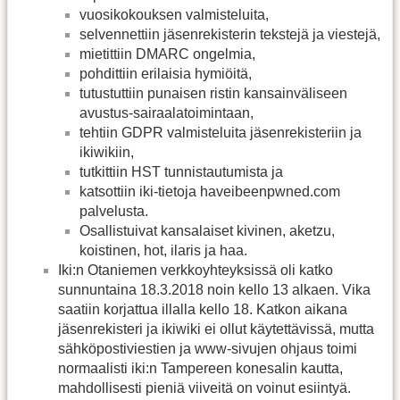
vuosikokouksen valmisteluita,
selvennettiin jäsenrekisterin tekstejä ja viestejä,
mietittiin DMARC ongelmia,
pohdittiin erilaisia hymiöitä,
tutustuttiin punaisen ristin kansainväliseen
avustus-sairaalatoimintaan,
tehtiin GDPR valmisteluita jäsenrekisteriin ja
ikiwikiin,
tutkittiin HST tunnistautumista ja
katsottiin iki-tietoja haveibeenpwned.com
palvelusta.
Osallistuivat kansalaiset kivinen, aketzu,
koistinen, hot, ilaris ja haa.
Iki:n Otaniemen verkkoyhteyksissä oli katko
sunnuntaina 18.3.2018 noin kello 13 alkaen. Vika
saatiin korjattua illalla kello 18. Katkon aikana
jäsenrekisteri ja ikiwiki ei ollut käytettävissä, mutta
sähköpostiviestien ja www-sivujen ohjaus toimi
normaalisti iki:n Tampereen konesalin kautta,
mahdollisesti pieniä viiveitä on voinut esiintyä.