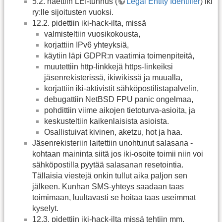
5.2. haettiin LEI-tunnus (
Legal Entity Identifier
) iki
ry:lle sijoitusten vuoksi.
12.2. pidettiin iki-hack-ilta, missä
valmisteltiin vuosikokousta,
korjattiin IPv6 yhteyksiä,
käytiin läpi GDPR:n vaatimia toimenpiteitä,
muutettiin http-linkkejä https-linkeiksi
jäsenrekisterissä, ikiwikissä ja muualla,
korjattiin iki-aktivistit sähköpostilistapalvelin,
debugattiin NetBSD FPU panic ongelmaa,
pohdittiin viime aikojen tietoturva-asioita, ja
keskusteltiin kaikenlaisista asioista.
Osallistuivat kivinen, aketzu, hot ja haa.
Jäsenrekisteriin laitettiin unohtunut salasana -
kohtaan maininta siitä jos iki-osoite toimii niin voi
sähköpostilla pyytää salasanan resetointia.
Tällaisia viestejä onkin tullut aika paljon sen
jälkeen. Kunhan SMS-yhteys saadaan taas
toimimaan, luultavasti se hoitaa taas useimmat
kyselyt.
12.3. pidettiin iki-hack-ilta missä tehtiin mm.