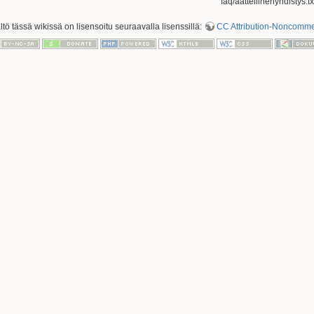
faq/aattellinenyhdistys.tx
ältö tässä wikissä on lisensoitu seuraavalla lisenssillä:
CC Attribution-Noncommerc