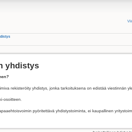
Vi
hdistys
en yhdistys
teen?
oimiva rekisteröity yhdistys, jonka tarkoituksena on edistää viestinnän yle
ki-osoitteen.
aaehtoisvoimin pyöritettävä yhdistystoiminta, ei kaupallinen yritystoim