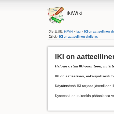
ikiWiki
Olet täällä:
ikiWiki
»
faq
»
IKI on aatteellinen y
Jäljet:
IKI on aatteellinen yhdistys
•
IKI on aatteellin
Haluan ostaa IKI-osoitteen, mitä 
IKI on aatteellinen, ei-kaupallisesti t
Käytännössä IKI tarjoaa jäsenilleen i
Kyseessä on kuitenkin pääasiassa vap