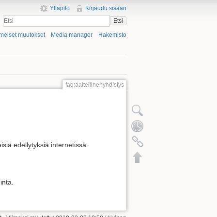
Ylläpito
Kirjaudu sisään
Etsi
imeiset muutokset
Media manager
Hakemisto
faq:aattellinenyhdistys
isiä edellytyksiä internetissä.
inta.