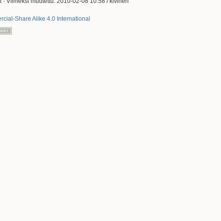
t
· Viimeksi muutettu: 2010-02-08 10:58 /
kivinen
ial-Share Alike 4.0 International
Takaisin ylös
Paluulinkit
Vanhat versiot