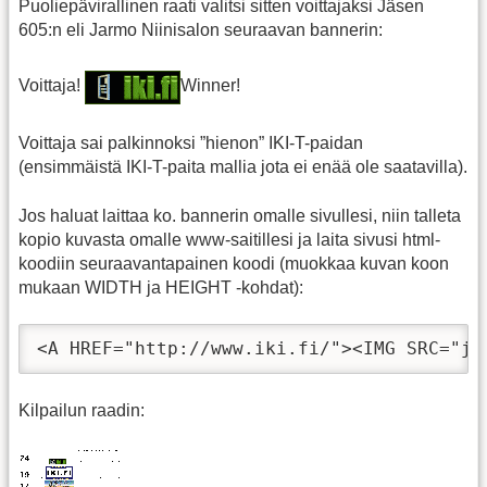
Puoliepävirallinen raati valitsi sitten voittajaksi Jäsen
605:n eli Jarmo Niinisalon seuraavan bannerin:
Voittaja!
Winner!
Voittaja sai palkinnoksi ”hienon” IKI-T-paidan
(ensimmäistä IKI-T-paita mallia jota ei enää ole saatavilla).
Jos haluat laittaa ko. bannerin omalle sivullesi, niin talleta
kopio kuvasta omalle www-saitillesi ja laita sivusi html-
koodiin seuraavantapainen koodi (muokkaa kuvan koon
mukaan WIDTH ja HEIGHT -kohdat):
<A HREF="http://www.iki.fi/"><IMG SRC="jj
Kilpailun raadin: