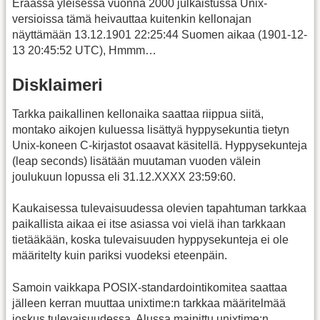
Eräässä yleisessä vuonna 2000 julkaistussa Unix-
versioissa tämä heivauttaa kuitenkin kellonajan
näyttämään 13.12.1901 22:25:44 Suomen aikaa (1901-12-
13 20:45:52 UTC), Hmmm…
Disklaimeri
Tarkka paikallinen kellonaika saattaa riippua siitä,
montako aikojen kuluessa lisättyä hyppysekuntia tietyn
Unix-koneen C-kirjastot osaavat käsitellä. Hyppysekunteja
(leap seconds) lisätään muutaman vuoden välein
joulukuun lopussa eli 31.12.XXXX 23:59:60.
Kaukaisessa tulevaisuudessa olevien tapahtuman tarkkaa
paikallista aikaa ei itse asiassa voi vielä ihan tarkkaan
tietääkään, koska tulevaisuuden hyppysekunteja ei ole
määritelty kuin pariksi vuodeksi eteenpäin.
Samoin vaikkapa POSIX-standardointikomitea saattaa
jälleen kerran muuttaa unixtime:n tarkkaa määritelmää
joskus tulevaisuudessa. Alussa mainittu unixtime:n