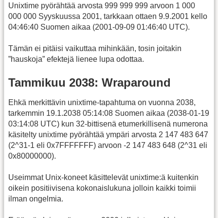
Unixtime pyörähtää arvosta 999 999 999 arvoon 1 000
000 000 Syyskuussa 2001, tarkkaan ottaen 9.9.2001 kello
04:46:40 Suomen aikaa (2001-09-09 01:46:40 UTC).
Tämän ei pitäisi vaikuttaa mihinkään, tosin joitakin
”hauskoja” efektejä lienee lupa odottaa.
Tammikuu 2038: Wraparound
Ehkä merkittävin unixtime-tapahtuma on vuonna 2038,
tarkemmin 19.1.2038 05:14:08 Suomen aikaa (2038-01-19
03:14:08 UTC) kun 32-bittisenä etumerkillisenä numerona
käsitelty unixtime pyörähtää ympäri arvosta 2 147 483 647
(2^31-1 eli 0x7FFFFFFF) arvoon -2 147 483 648 (2^31 eli
0x80000000).
Useimmat Unix-koneet käsittelevät unixtime:ä kuitenkin
oikein positiivisena kokonaislukuna jolloin kaikki toimii
ilman ongelmia.