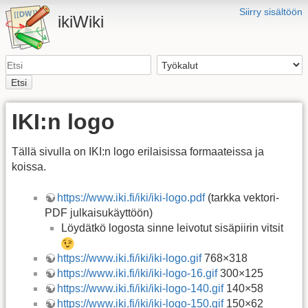
Siirry sisältöön
ikiWiki
Etsi
IKI:n logo
Tällä sivulla on IKI:n logo erilaisissa formaateissa ja
koissa.
https://www.iki.fi/iki/iki-logo.pdf
(tarkka vektori-
PDF julkaisukäyttöön)
Löydätkö logosta sinne leivotut sisäpiirin vitsit
https://www.iki.fi/iki/iki-logo.gif
768×318
https://www.iki.fi/iki/iki-logo-16.gif
300×125
https://www.iki.fi/iki/iki-logo-140.gif
140×58
https://www.iki.fi/iki/iki-logo-150.gif
150×62