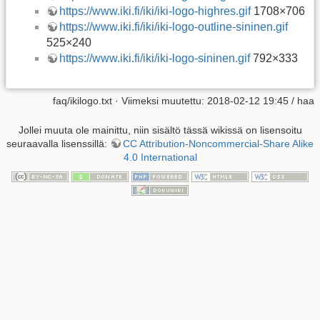
https://www.iki.fi/iki/iki-logo-highres.gif
1708×706
https://www.iki.fi/iki/iki-logo-outline-sininen.gif
525×240
https://www.iki.fi/iki/iki-logo-sininen.gif
792×333
faq/ikilogo.txt
· Viimeksi muutettu: 2018-02-12 19:45 /
haa
Jollei muuta ole mainittu, niin sisältö tässä wikissä on lisensoitu
seuraavalla lisenssillä:
CC Attribution-Noncommercial-Share Alike
4.0 International