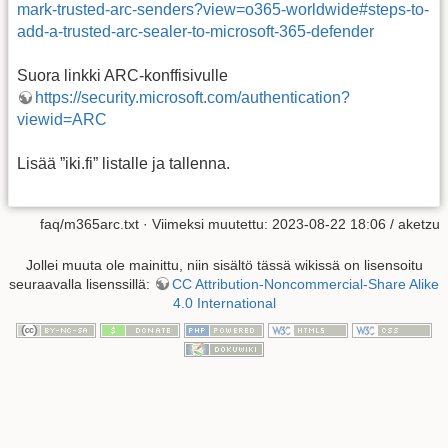
mark-trusted-arc-senders?view=o365-worldwide#steps-to-
add-a-trusted-arc-sealer-to-microsoft-365-defender
Suora linkki ARC-konffisivulle
https://security.microsoft.com/authentication?
viewid=ARC
Lisää ”iki.fi” listalle ja tallenna.
faq/m365arc.txt
· Viimeksi muutettu: 2023-08-22 18:06 /
aketzu
Jollei muuta ole mainittu, niin sisältö tässä wikissä on lisensoitu
seuraavalla lisenssillä:
CC Attribution-Noncommercial-Share Alike
4.0 International