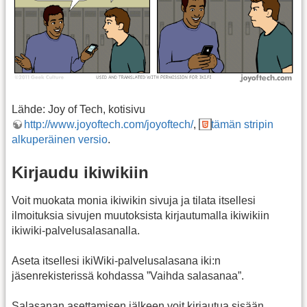
Lähde: Joy of Tech, kotisivu
http://www.joyoftech.com/joyoftech/
,
tämän stripin
alkuperäinen versio
.
Kirjaudu ikiwikiin
Voit muokata monia ikiwikin sivuja ja tilata itsellesi
ilmoituksia sivujen muutoksista kirjautumalla ikiwikiin
ikiwiki-palvelusalasanalla.
Aseta itsellesi ikiWiki-palvelusalasana iki:n
jäsenrekisterissä kohdassa ”Vaihda salasanaa”.
Salasanan asettamisen jälkeen voit kirjautua sisään