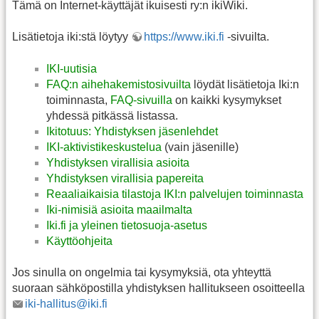
Tämä on Internet-käyttäjät ikuisesti ry:n ikiWiki.
Lisätietoja iki:stä löytyy
https://www.iki.fi
-sivuilta.
IKI-uutisia
FAQ:n aihehakemistosivuilta
löydät lisätietoja Iki:n
toiminnasta,
FAQ-sivuilla
on kaikki kysymykset
yhdessä pitkässä listassa.
Ikitotuus: Yhdistyksen jäsenlehdet
IKI-aktivistikeskustelua
(vain jäsenille)
Yhdistyksen virallisia asioita
Yhdistyksen virallisia papereita
Reaaliaikaisia tilastoja IKI:n palvelujen toiminnasta
Iki-nimisiä asioita maailmalta
Iki.fi ja yleinen tietosuoja-asetus
Käyttöohjeita
Jos sinulla on ongelmia tai kysymyksiä, ota yhteyttä
suoraan sähköpostilla yhdistyksen hallitukseen osoitteella
iki-hallitus@iki.fi