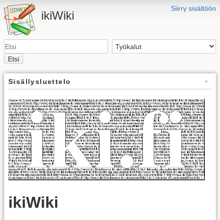
Siirry sisältöön
ikiWiki
Etsi
Sisällysluettelo
ikiWiki