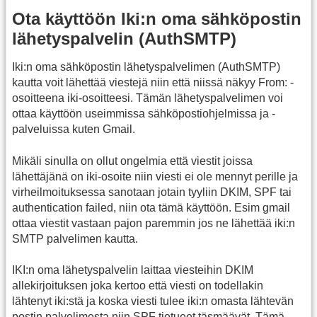
Ota käyttöön Iki:n oma sähköpostin
lähetyspalvelin (AuthSMTP)
Iki:n oma sähköpostin lähetyspalvelimen (AuthSMTP)
kautta voit lähettää viestejä niin että niissä näkyy From: -
osoitteena iki-osoitteesi. Tämän lähetyspalvelimen voi
ottaa käyttöön useimmissa sähköpostiohjelmissa ja -
palveluissa kuten Gmail.
Mikäli sinulla on ollut ongelmia että viestit joissa
lähettäjänä on iki-osoite niin viesti ei ole mennyt perille ja
virheilmoituksessa sanotaan jotain tyyliin DKIM, SPF tai
authentication failed, niin ota tämä käyttöön. Esim gmail
ottaa viestit vastaan pajon paremmin jos ne lähettää iki:n
SMTP palvelimen kautta.
IKI:n oma lähetyspalvelin laittaa viesteihin DKIM
allekirjoituksen joka kertoo että viesti on todellakin
lähtenyt iki:stä ja koska viesti tulee iki:n omasta lähtevän
postin palvelimesta niin SPF tietueet täsmäävät. Tämä