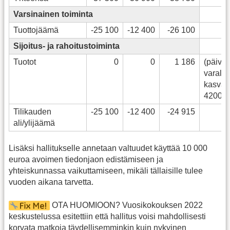
Varsinainen toiminta
Tuottojäämä
-25 100
-12 400
-26 100
Sijoitus- ja rahoitustoiminta
Tuotot
0
0
1 186
(päiväk
varalli
kasvan
42000e
Tilikauden
-25 100
-12 400
-24 915
ali/ylijäämä
Lisäksi hallitukselle annetaan valtuudet käyttää 10 000
euroa avoimen tiedonjaon edistämiseen ja
yhteiskunnassa vaikuttamiseen, mikäli tällaisille tulee
vuoden aikana tarvetta.
OTA HUOMIOON? Vuosikokouksen 2022
keskustelussa esitettiin että hallitus voisi mahdollisesti
korvata matkoja täydellisemminkin kuin nykyinen