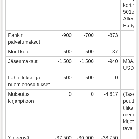
kortinl
501e, 
Alterna
Party 
Pankin
-900
-700
-873
palvelumaksut
Muut kulut
-500
-500
-37
Jäsenmaksut
-1 500
-1 500
-940
M3AAW
USD
Lahjoitukset ja
-500
-500
0
huomionosoitukset
Mukautus
0
0
-4 617
(Tasevi
kirjanpitoon
puuttuu
tilikaud
menne
kirjattu
tavalla
Yhteensä
-37 500
-30 900
-38 750