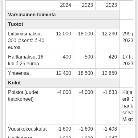
2024
2023
2023
Varsinainen toiminta
Tuotot
Liittymismaksut
12 000
18 000
12 230
299 jä
300 jäsentä á 40
2023
euroa
Haittamaksut 16
400
500
420
17 lisä
kpl á 25 euroa
2023
Yhteensä
12 400
18 500
12 650
Kulut
Poistot (uudet
-4 000
-4 000
-1 833
Kirjanp
tietokoneet)
erä. 2
hankitt
server
Mikrot
Vuosikokouskulut
-1 600
-1 600
-1 408