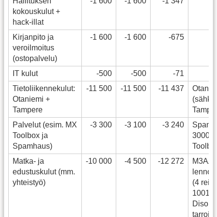
Hallituksen
-1 600
-1 600
-1 347
kokouskulut +
hack-illat
Kirjanpito ja
-1 600
-1 600
-675
veroilmoitus
(ostopalvelu)
IT kulut
-500
-500
-71
Tietoliikennekulut:
-11 500
-11 500
-11 437
Otanie
Otaniemi +
(sähkö 
Tampere
Tamper
Palvelut (esim. MX
-3 300
-3 100
-3 240
Spamh
Toolbox ja
3000e
Spamhaus)
Toolbo
Matka- ja
-10 000
-4 500
-12 272
M3AA
edustuskulut (mm.
lennot j
yhteistyö)
(4 reis
10011e
Disobe
tarroja