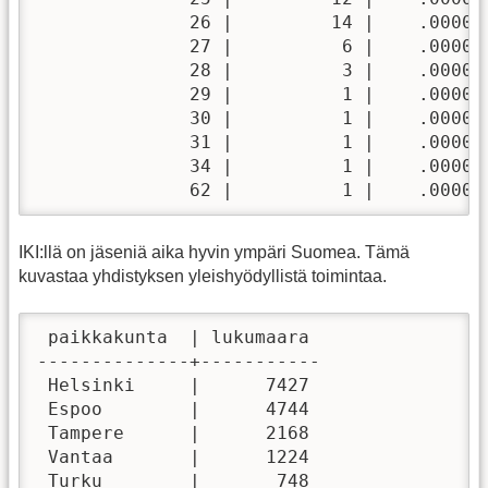
              26 |         14 |    .000000
              27 |          6 |    .000000
              28 |          3 |    .000000
              29 |          1 |    .000000
              30 |          1 |    .000000
              31 |          1 |    .000000
              34 |          1 |    .000000
              62 |          1 |    .00000
IKI:llä on jäseniä aika hyvin ympäri Suomea. Tämä
kuvastaa yhdistyksen yleishyödyllistä toimintaa.
 paikkakunta  | lukumaara 

--------------+-----------

 Helsinki     |      7427

 Espoo        |      4744

 Tampere      |      2168

 Vantaa       |      1224

 Turku        |       748
