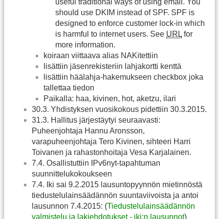
useful traditional ways of using email. You
should use DKIM instead of SPF. SPF is
designed to enforce customer lock-in which
is harmful to internet users. See
URL
for
more information.
koiraan viittaava alias NAKitettiin
lisättiin jäsenrekisteriin lahjakortti kenttä
lisättiin häälahja-hakemukseen checkbox joka
tallettaa tiedon
Paikalla: haa, kivinen, hot, aketzu, ilari
30.3. Yhdistyksen vuosikokous pidettiin 30.3.2015.
31.3. Hallitus järjestäytyi seuraavasti:
Puheenjohtaja Hannu Aronsson,
varapuheenjohtaja Tero Kivinen, sihteeri Harri
Toivanen ja rahastonhoitaja Vesa Karjalainen.
7.4. Osallistuttiin IPv6nyt-tapahtuman
suunnittelukokoukseen
7.4. Iki sai 9.2.2015 lausuntopyynnön mietinnöstä
tiedustelulainsäädännön suuntaviivoista ja antoi
lausunnon 7.4.2015: (
Tiedustelulainsäädännön
valmistelu ja lakiehdotukset - iki:n lausunnot
)