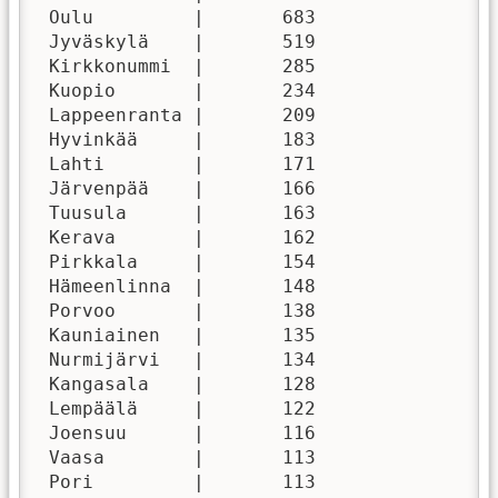
 Oulu         |       683

 Jyväskylä    |       519

 Kirkkonummi  |       285

 Kuopio       |       234

 Lappeenranta |       209

 Hyvinkää     |       183

 Lahti        |       171

 Järvenpää    |       166

 Tuusula      |       163

 Kerava       |       162

 Pirkkala     |       154

 Hämeenlinna  |       148

 Porvoo       |       138

 Kauniainen   |       135

 Nurmijärvi   |       134

 Kangasala    |       128

 Lempäälä     |       122

 Joensuu      |       116

 Vaasa        |       113

 Pori         |       113
