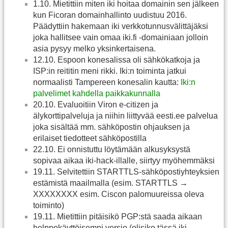
1.10. Mietittiin miten iki hoitaa domainin sen jälkeen
kun Ficoran domainhallinto uudistuu 2016.
Päädyttiin hakemaan iki verkkotunnusvälittäjäksi
joka hallitsee vain omaa iki.fi -domainiaan jolloin
asia pysyy melko yksinkertaisena.
12.10. Espoon konesalissa oli sähkökatkoja ja
ISP:in reititin meni rikki. Iki:n toiminta jatkui
normaalisti Tampereen konesalin kautta:
Iki:n
palvelimet kahdella paikkakunnalla
20.10. Evaluoitiin Viron e-citizen ja
älykorttipalveluja ja niihin liittyvää eesti.ee palvelua
joka sisältää mm. sähköpostin ohjauksen ja
erilaiset tiedotteet sähköpostilla
22.10. Ei onnistuttu löytämään alkusyksystä
sopivaa aikaa iki-hack-illalle, siirtyy myöhemmäksi
19.11. Selvitettiin STARTTLS-sähköpostiyhteyksien
estämistä maailmalla (esim. STARTTLS →
XXXXXXXX esim. Ciscon palomuureissa oleva
toiminto)
19.11. Mietittiin pitäisikö PGP:stä saada aikaan
helppokäyttöisempi versio (olisiko tässä iki-