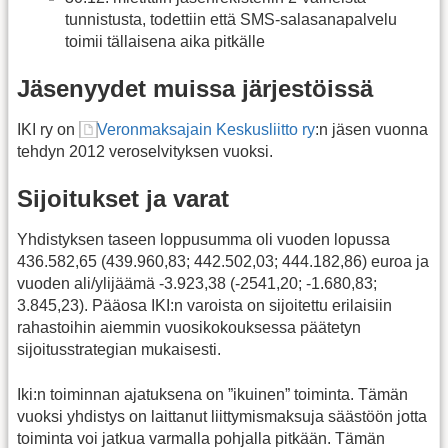
tunnistusta, todettiin että SMS-salasanapalvelu
toimii tällaisena aika pitkälle
Jäsenyydet muissa järjestöissä
IKI ry on
Veronmaksajain Keskusliitto ry
:n jäsen vuonna
tehdyn 2012 veroselvityksen vuoksi.
Sijoitukset ja varat
Yhdistyksen taseen loppusumma oli vuoden lopussa
436.582,65 (439.960,83; 442.502,03; 444.182,86) euroa ja
vuoden ali/ylijäämä -3.923,38 (-2541,20; -1.680,83;
3.845,23). Pääosa IKI:n varoista on sijoitettu erilaisiin
rahastoihin aiemmin vuosikokouksessa päätetyn
sijoitusstrategian mukaisesti.
Iki:n toiminnan ajatuksena on ”ikuinen” toiminta. Tämän
vuoksi yhdistys on laittanut liittymismaksuja säästöön jotta
toiminta voi jatkua varmalla pohjalla pitkään. Tämän