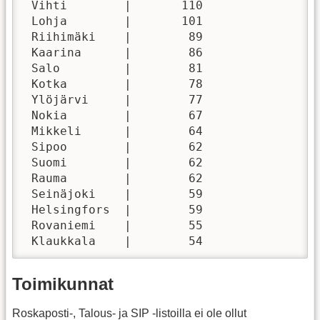
 Vihti        |       110

 Lohja        |       101

 Riihimäki    |        89

 Kaarina      |        86

 Salo         |        81

 Kotka        |        78

 Ylöjärvi     |        77

 Nokia        |        67

 Mikkeli      |        64

 Sipoo        |        62

 Suomi        |        62

 Rauma        |        62

 Seinäjoki    |        59

 Helsingfors  |        59

 Rovaniemi    |        55

 Klaukkala    |        54
Toimikunnat
Roskaposti-, Talous- ja SIP -listoilla ei ole ollut