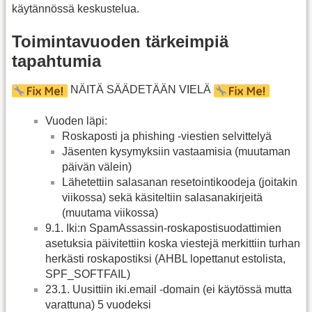
käytännössä keskustelua.
Toimintavuoden tärkeimpiä
tapahtumia
NÄITÄ SÄÄDETÄÄN VIELÄ
Vuoden läpi:
Roskaposti ja phishing -viestien selvittelyä
Jäsenten kysymyksiin vastaamisia (muutaman
päivän välein)
Lähetettiin salasanan resetointikoodeja (joitakin
viikossa) sekä käsiteltiin salasanakirjeitä
(muutama viikossa)
9.1. Iki:n SpamAssassin-roskapostisuodattimien
asetuksia päivitettiin koska viestejä merkittiin turhan
herkästi roskapostiksi (AHBL lopettanut estolista,
SPF_SOFTFAIL)
23.1. Uusittiin iki.email -domain (ei käytössä mutta
varattuna) 5 vuodeksi