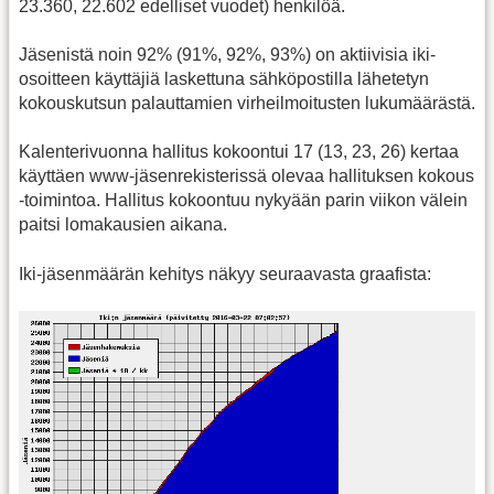
23.360, 22.602 edelliset vuodet) henkilöä.
Jäsenistä noin 92% (91%, 92%, 93%) on aktiivisia iki-
osoitteen käyttäjiä laskettuna sähköpostilla lähetetyn
kokouskutsun palauttamien virheilmoitusten lukumäärästä.
Kalenterivuonna hallitus kokoontui 17 (13, 23, 26) kertaa
käyttäen www-jäsenrekisterissä olevaa hallituksen kokous
-toimintoa. Hallitus kokoontuu nykyään parin viikon välein
paitsi lomakausien aikana.
Iki-jäsenmäärän kehitys näkyy seuraavasta graafista: