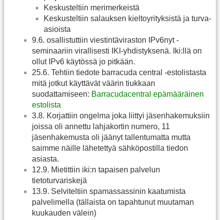
Keskusteltiin merimerkeistä
Keskusteltiin salauksen kieltoyrityksistä ja turva-
asioista
9.6. osallistuttiin viestintäviraston IPv6nyt -
seminaariin virallisesti IKI-yhdistyksenä. Iki:llä on
ollut IPv6 käytössä jo pitkään.
25.6. Tehtiin tiedote barracuda central -estolistasta
mitä jotkut käyttävät väärin tiukkaan
suodattamiseen:
Barracudacentral epämääräinen
estolista
3.8. Korjattiin ongelma joka liittyi jäsenhakemuksiin
joissa oli annettu lahjakortin numero, 11
jäsenhakemusta oli jäänyt tallentumatta mutta
saimme näille lähetettyä sähköpostilla tiedon
asiasta.
12.9. Mietittiin iki:n tapaisen palvelun
tietoturvariskejä
13.9. Selviteltiin spamassassinin kaatumista
palvelimella (tällaista on tapahtunut muutaman
kuukauden välein)