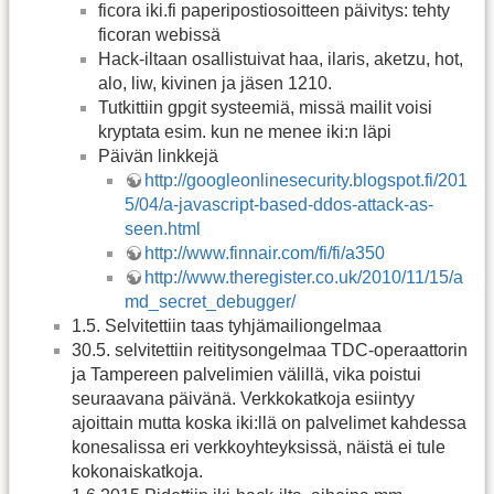
ficora iki.fi paperipostiosoitteen päivitys: tehty
ficoran webissä
Hack-iltaan osallistuivat haa, ilaris, aketzu, hot,
alo, liw, kivinen ja jäsen 1210.
Tutkittiin gpgit systeemiä, missä mailit voisi
kryptata esim. kun ne menee iki:n läpi
Päivän linkkejä
http://googleonlinesecurity.blogspot.fi/201
5/04/a-javascript-based-ddos-attack-as-
seen.html
http://www.finnair.com/fi/fi/a350
http://www.theregister.co.uk/2010/11/15/a
md_secret_debugger/
1.5. Selvitettiin taas tyhjämailiongelmaa
30.5. selvitettiin reititysongelmaa TDC-operaattorin
ja Tampereen palvelimien välillä, vika poistui
seuraavana päivänä. Verkkokatkoja esiintyy
ajoittain mutta koska iki:llä on palvelimet kahdessa
konesalissa eri verkkoyhteyksissä, näistä ei tule
kokonaiskatkoja.