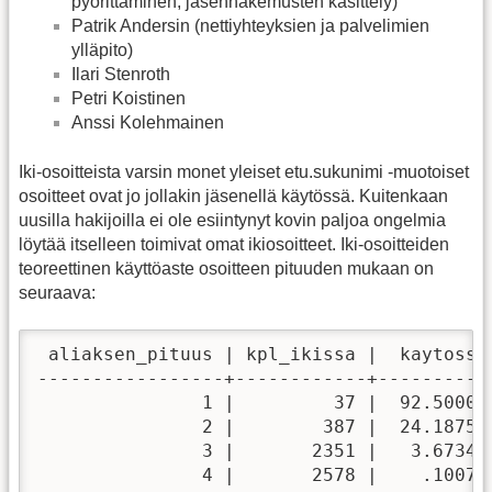
pyörittäminen, jäsenhakemusten käsittely)
Patrik Andersin (nettiyhteyksien ja palvelimien
ylläpito)
Ilari Stenroth
Petri Koistinen
Anssi Kolehmainen
Iki-osoitteista varsin monet yleiset etu.sukunimi -muotoiset
osoitteet ovat jo jollakin jäsenellä käytössä. Kuitenkaan
uusilla hakijoilla ei ole esiintynyt kovin paljoa ongelmia
löytää itselleen toimivat omat ikiosoitteet. Iki-osoitteiden
teoreettinen käyttöaste osoitteen pituuden mukaan on
seuraava:
 aliaksen_pituus | kpl_ikissa |  kaytossa 
-----------------+------------+-----------
               1 |         37 |  92.500000
               2 |        387 |  24.187500
               3 |       2351 |   3.673437
               4 |       2578 |    .100703