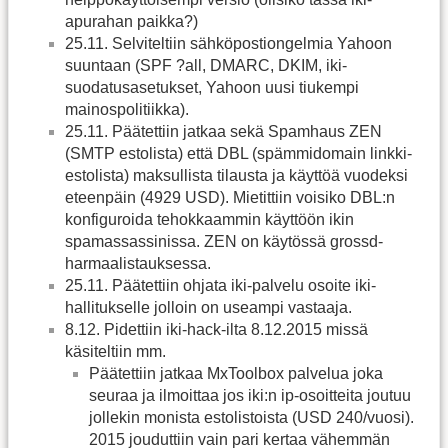
apurahan paikka?)
25.11. Selviteltiin sähköpostiongelmia Yahoon
suuntaan (SPF ?all, DMARC, DKIM, iki-
suodatusasetukset, Yahoon uusi tiukempi
mainospolitiikka).
25.11. Päätettiin jatkaa sekä Spamhaus ZEN
(SMTP estolista) että DBL (spämmidomain linkki-
estolista) maksullista tilausta ja käyttöä vuodeksi
eteenpäin (4929 USD). Mietittiin voisiko DBL:n
konfiguroida tehokkaammin käyttöön ikin
spamassassinissa. ZEN on käytössä grossd-
harmaalistauksessa.
25.11. Päätettiin ohjata iki-palvelu osoite iki-
hallitukselle jolloin on useampi vastaaja.
8.12. Pidettiin iki-hack-ilta 8.12.2015 missä
käsiteltiin mm.
Päätettiin jatkaa MxToolbox palvelua joka
seuraa ja ilmoittaa jos iki:n ip-osoitteita joutuu
jollekin monista estolistoista (USD 240/vuosi).
2015 jouduttiin vain pari kertaa vähemmän