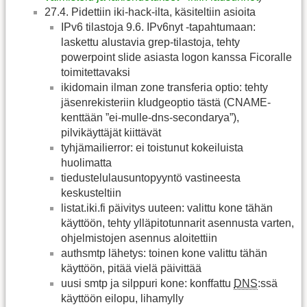
27.4. Pidettiin iki-hack-ilta, käsiteltiin asioita
IPv6 tilastoja 9.6. IPv6nyt -tapahtumaan:
laskettu alustavia grep-tilastoja, tehty
powerpoint slide asiasta logon kanssa Ficoralle
toimitettavaksi
ikidomain ilman zone transferia optio: tehty
jäsenrekisteriin kludgeoptio tästä (CNAME-
kenttään ”ei-mulle-dns-secondarya”),
pilvikäyttäjät kiittävät
tyhjämailierror: ei toistunut kokeiluista
huolimatta
tiedustelulausuntopyyntö vastineesta
keskusteltiin
listat.iki.fi päivitys uuteen: valittu kone tähän
käyttöön, tehty ylläpitotunnarit asennusta varten,
ohjelmistojen asennus aloitettiin
authsmtp lähetys: toinen kone valittu tähän
käyttöön, pitää vielä päivittää
uusi smtp ja silppuri kone: konffattu
DNS
:ssä
käyttöön eilopu, lihamylly