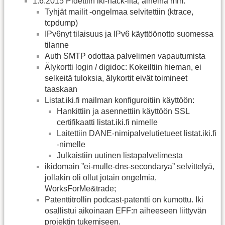
1.6.2015 Pidettiin iki-hack-ilta, aiheina mm.
Tyhjät mailit -ongelmaa selvitettiin (ktrace,
tcpdump)
IPv6nyt tilaisuus ja IPv6 käyttöönotto suomessa
tilanne
Auth SMTP odottaa palvelimen vapautumista
Älykortti login / digidoc: Kokeiltiin hieman, ei
selkeitä tuloksia, älykortit eivät toimineet
taaskaan
Listat.iki.fi mailman konfiguroitiin käyttöön:
Hankittiin ja asennettiin käyttöön SSL
certifikaatti listat.iki.fi nimelle
Laitettiin DANE-nimipalvelutietueet listat.iki.fi
-nimelle
Julkaistiin uutinen listapalvelimesta
ikidomain ”ei-mulle-dns-secondarya” selvittelyä,
jollakin oli ollut jotain ongelmia,
WorksForMe&trade;
Patenttitrollin podcast-patentti on kumottu. Iki
osallistui aikoinaan EFF:n aiheeseen liittyvän
projektin tukemiseen.