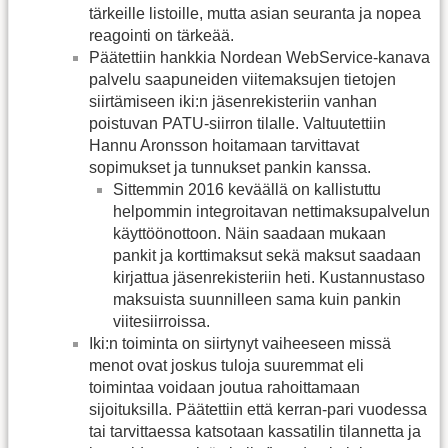
tärkeille listoille, mutta asian seuranta ja nopea
reagointi on tärkeää.
Päätettiin hankkia Nordean WebService-kanava
palvelu saapuneiden viitemaksujen tietojen
siirtämiseen iki:n jäsenrekisteriin vanhan
poistuvan PATU-siirron tilalle. Valtuutettiin
Hannu Aronsson hoitamaan tarvittavat
sopimukset ja tunnukset pankin kanssa.
Sittemmin 2016 keväällä on kallistuttu
helpommin integroitavan nettimaksupalvelun
käyttöönottoon. Näin saadaan mukaan
pankit ja korttimaksut sekä maksut saadaan
kirjattua jäsenrekisteriin heti. Kustannustaso
maksuista suunnilleen sama kuin pankin
viitesiirroissa.
Iki:n toiminta on siirtynyt vaiheeseen missä
menot ovat joskus tuloja suuremmat eli
toimintaa voidaan joutua rahoittamaan
sijoituksilla. Päätettiin että kerran-pari vuodessa
tai tarvittaessa katsotaan kassatilin tilannetta ja