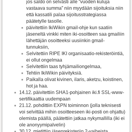
jos saldo on selvästi alle ”vuoden kuluja
vastaava summa” niin myydään sijoituksia niin
että kassatili palaa sijoitusstrategiassa
päätetylle tasolle.
päivitettiin IkiWikin gmail-ohje kun saatiin
jäseneltä vinkki miten iki-osoitteen saa gmailiin
lähettäjän osoitteeksi uusiinkin gmail-
tunnuksiin,
Selvitettiin RIPE IKI organisaatio-rekisteröintiä,
ei ollut ongelmaa
Selvitettiin taas tyhjämailiongelmaa,
Tehtiin IkiWikin päivityksiä.
Paikalla olivat kivinen, ilaris, aketzu, koistinen,
hot ja haa.
14.12. päivitettiin SHA1-pohjainen iki.fi SSL-www-
sertifikaattia uudempaan
21.12. pohdittiin EXPN toiminnon (jolla teknisesti
voi selvittää mihin osoitteeseen iki-posti on ohjattu)
olemista päällä, päätettiin jatkaa nykymallilla (iki ei
ole anonyymipalvelin)
30.12. mietittiin jäsenrekisteriin 2-vaiheista