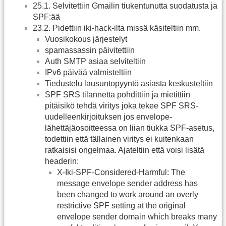
25.1. Selvitettiin Gmailin tiukentunutta suodatusta ja
SPF:ää
23.2. Pidettiin iki-hack-ilta missä käsiteltiin mm.
Vuosikokous järjestelyt
spamassassin päivitettiin
Auth SMTP asiaa selviteltiin
IPv6 päivää valmisteltiin
Tiedustelu lausuntopyyntö asiasta keskusteltiin
SPF SRS tilannetta pohdittiin ja mietittiin
pitäisikö tehdä viritys joka tekee SPF SRS-
uudelleenkirjoituksen jos envelope-
lähettäjäosoitteessa on liian tiukka SPF-asetus,
todettiin että tällainen viritys ei kuitenkaan
ratkaisisi ongelmaa. Ajateltiin että voisi lisätä
headerin:
X-Iki-SPF-Considered-Harmful: The
message envelope sender address has
been changed to work around an overly
restrictive SPF setting at the original
envelope sender domain which breaks many