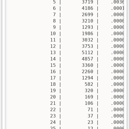
               5 |       3719 |    .003632
               6 |       4186 |    .000102
               7 |       2699 |    .000002
               8 |       3210 |    .000000
               9 |       1293 |    .000000
              10 |       1986 |    .000000
              11 |       3032 |    .000000
              12 |       3753 |    .000000
              13 |       5112 |    .000000
              14 |       4857 |    .000000
              15 |       3360 |    .000000
              16 |       2260 |    .000000
              17 |       1294 |    .000000
              18 |        582 |    .000000
              19 |        320 |    .000000
              20 |        169 |    .000000
              21 |        106 |    .000000
              22 |         71 |    .000000
              23 |         37 |    .000000
              24 |         23 |    .000000
              25 |         12 |    .000000