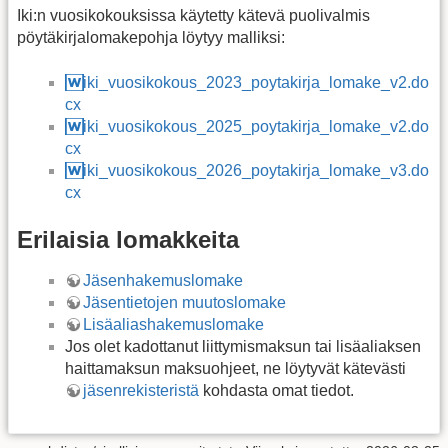
Iki:n vuosikokouksissa käytetty kätevä puolivalmis
pöytäkirjalomakepohja löytyy malliksi:
iki_vuosikokous_2023_poytakirja_lomake_v2.do
cx
iki_vuosikokous_2025_poytakirja_lomake_v2.do
cx
iki_vuosikokous_2026_poytakirja_lomake_v3.do
cx
Erilaisia lomakkeita
Jäsenhakemuslomake
Jäsentietojen muutoslomake
Lisäaliashakemuslomake
Jos olet kadottanut liittymismaksun tai lisäaliaksen
haittamaksun maksuohjeet, ne löytyvät kätevästi
jäsenrekisteristä
kohdasta omat tiedot.