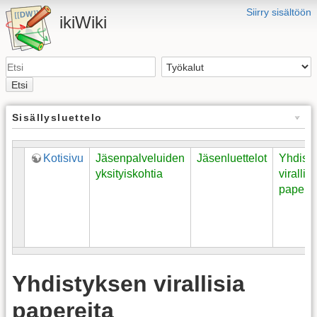
Siirry sisältöön
ikiWiki
Etsi
Sisällysluettelo
Kotisivu
Jäsenpalveluiden
Jäsenluettelot
Yhdist
yksityiskohtia
virallisi
paperei
Yhdistyksen virallisia
papereita