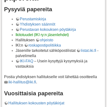
Pysyviä papereita
Perustamiskirja
Yhdistyksen säännöt
Perustavan kokouksen pöytäkirja
Ikitotuudet (IKI ry:n jäsenlehdet)
Hallituksen
ohjeisto
IKI:n
roskapostipolitiikka
Jäsenille tarkoitetut sähköpostilistat
listat.iki.fi
-
palvelimella
IKI-FAQ
– Usein kysyttyjä kysymyksiä ja
vastauksia
Postia yhdistyksen hallitukselle voit lähettää osoitteella
iki-hallitus@iki.fi
.
Vuosittaisia papereita
Hallituksen kokousten pöytäkirjat